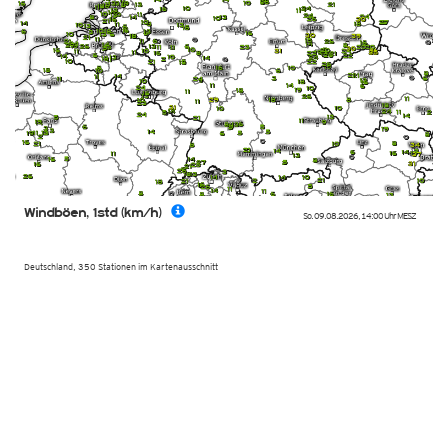
Windböen, 1std (km/h)
So. 09.08.2026
,
14:00 Uhr
MESZ
Deutschland, 350 Stationen im Kartenausschnitt