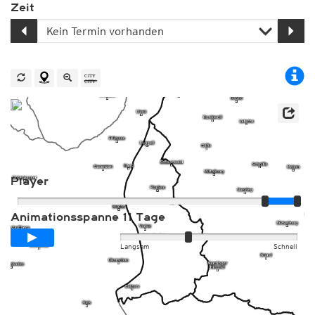
Zeit
Player
Animationsspanne
11 Tage
Langsam
Schnell