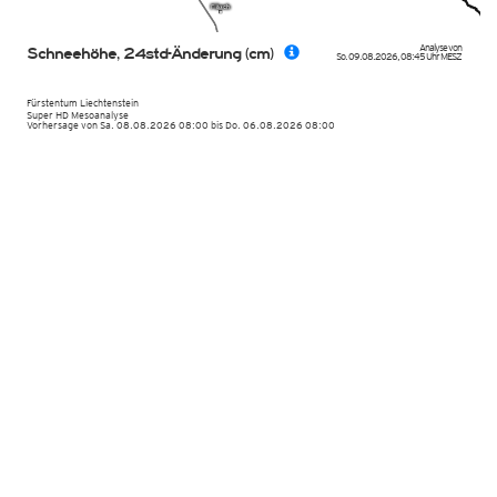
Analyse von
Schneehöhe, 24std-Änderung (cm)
So. 09.08.2026
,
08:45 Uhr
MESZ
Fürstentum Liechtenstein
Super HD Mesoanalyse
Vorhersage von Sa. 08.08.2026 08:00 bis Do. 06.08.2026 08:00