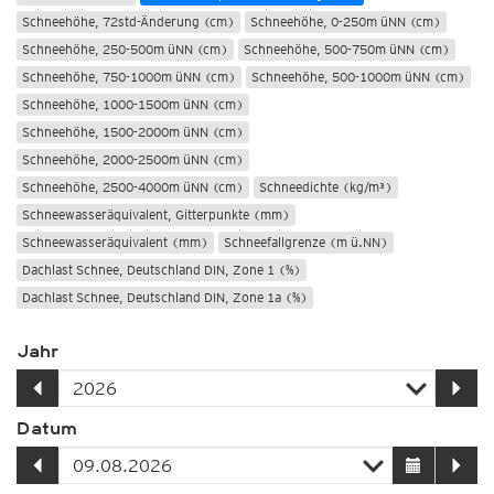
Schneehöhe, 72std-Änderung (cm)
Schneehöhe, 0-250m üNN (cm)
Schneehöhe, 250-500m üNN (cm)
Schneehöhe, 500-750m üNN (cm)
Schneehöhe, 750-1000m üNN (cm)
Schneehöhe, 500-1000m üNN (cm)
Schneehöhe, 1000-1500m üNN (cm)
Schneehöhe, 1500-2000m üNN (cm)
Schneehöhe, 2000-2500m üNN (cm)
Schneehöhe, 2500-4000m üNN (cm)
Schneedichte (kg/m³)
Schneewasseräquivalent, Gitterpunkte (mm)
Schneewasseräquivalent (mm)
Schneefallgrenze (m ü.NN)
Dachlast Schnee, Deutschland DIN, Zone 1 (%)
Dachlast Schnee, Deutschland DIN, Zone 1a (%)
Dachlast Schnee, Deutschland DIN, Zone 2 (%)
Jahr
Dachlast Schnee, Deutschland DIN, Zone 2a (%)
Dachlast Schnee, Deutschland DIN, Zone 3 (%)
Unwetter-Parameter
Datum
Meere und Seen