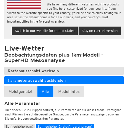
We have many different websites with the products
you find here, customized for your country. If you
switch to the website specific to your country, you'll be able to enjoy having your
area set as the default domain for all our maps, and your country's most
important cities in the forecast overview.
Wetter, Luftdruck
Switch to our website for United States
Stay on current version
Temperatur und Luftfeuchtigkeit
Wärmefluss, Feuchtefluss, Verdunstung
Live-Wetter
Beobachtungsdaten plus 1km-Modell -
Grundschicht-Check (10-2000m)
SuperHD Mesoanalyse
Windböen, Windmittel, Windrichtung
Kartenausschnitt wechseln
Wolken, Sonnenschein, Globalstrahlung
Parameterauswahl ausblenden
Niederschlag: Regen, Schnee, Graupel/Hagel
Niederschlagssumme, 1std (mm)
Meistgenutzt
Alle
Modellinfos
Niederschlagssumme, 1std (Schnee) (mm)
Alle Parameter
Niederschlagssumme, 6std (mm)
Hier finden Sie in Gruppen sortiert, alle Parameter, die für dieses Modell verfügbar
Niederschlagssumme, 6std (Schnee) (mm)
Niederschlagssumme (mm)
sind. Klicken Sie auf die jeweilige Gruppe, um die Parameter anzuzeigen, scrollen
Sie ggfs. bis zum gewünschten Parameter.
Niederschlagssumme (Schnee) (mm)
Schneehöhe, Gitterpunkte (cm)
Schneehöhe (cm)
Schneehöhe, 24std-Änderung (cm)