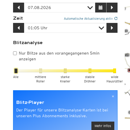
Zeit
Automatische Aktualisierung aktiv
Blitzanalyse
Nur Blitze aus den vorangegangenen 5min
anzeigen
Alle
mittlere
starke
stabile
wilde
Roller
Knaller
Dröhner
Hausrüttler
×
Blitz-Player
Der Player für unsere Blitzanalyse-Karten ist bei
unseren Plus Abonnements inklusive.
Mehr Infos