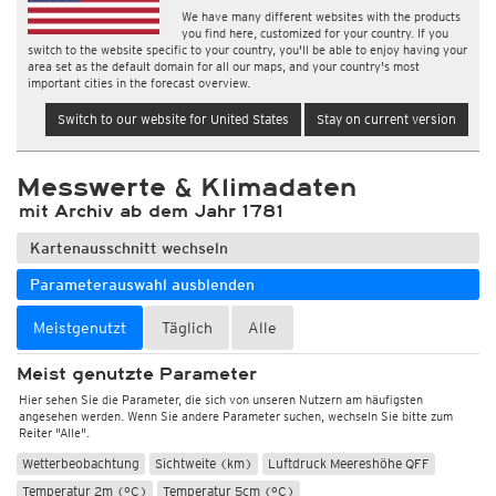
We have many different websites with the products
you find here, customized for your country. If you
switch to the website specific to your country, you'll be able to enjoy having your
area set as the default domain for all our maps, and your country's most
important cities in the forecast overview.
Switch to our website for United States
Stay on current version
Messwerte & Klimadaten
mit Archiv ab dem Jahr 1781
Kartenausschnitt wechseln
Parameterauswahl ausblenden
Meistgenutzt
Täglich
Alle
Meist genutzte Parameter
Hier sehen Sie die Parameter, die sich von unseren Nutzern am häufigsten
angesehen werden. Wenn Sie andere Parameter suchen, wechseln Sie bitte zum
Reiter "Alle".
Wetterbeobachtung
Sichtweite (km)
Luftdruck Meereshöhe QFF
Temperatur 2m (°C)
Temperatur 5cm (°C)