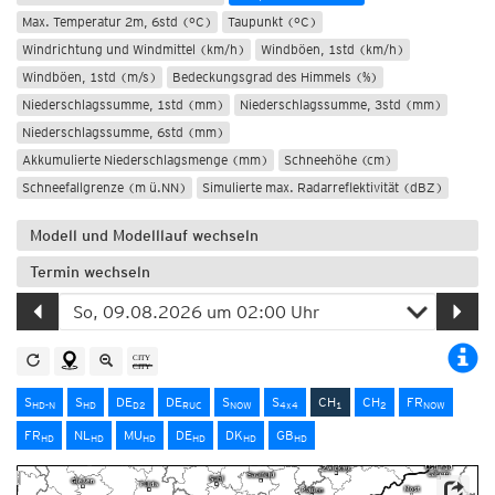
Max. Temperatur 2m, 6std (°C)
Taupunkt (°C)
Windrichtung und Windmittel (km/h)
Windböen, 1std (km/h)
Windböen, 1std (m/s)
Bedeckungsgrad des Himmels (%)
Niederschlagssumme, 1std (mm)
Niederschlagssumme, 3std (mm)
Niederschlagssumme, 6std (mm)
Akkumulierte Niederschlagsmenge (mm)
Schneehöhe (cm)
Schneefallgrenze (m ü.NN)
Simulierte max. Radarreflektivität (dBZ)
Modell und Modelllauf wechseln
Termin wechseln
S
S
DE
DE
S
S
CH
CH
FR
HD-N
HD
D2
RUC
NOW
4x4
1
2
NOW
FR
NL
MU
DE
DK
GB
HD
HD
HD
HD
HD
HD
Quelle: MeteoSchweiz