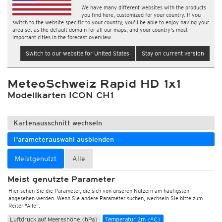
We have many different websites with the products
you find here, customized for your country. If you
switch to the website specific to your country, you'll be able to enjoy having your
area set as the default domain for all our maps, and your country's most
important cities in the forecast overview.
Switch to our website for United States
Stay on current version
MeteoSchweiz Rapid HD 1x1
Modellkarten ICON CH1
Kartenausschnitt wechseln
Parameterauswahl ausblenden
Meistgenutzt
Alle
Meist genutzte Parameter
Hier sehen Sie die Parameter, die sich von unseren Nutzern am häufigsten
angesehen werden. Wenn Sie andere Parameter suchen, wechseln Sie bitte zum
Reiter "Alle".
Luftdruck auf Meereshöhe (hPa)
Temperatur 2m (°C)