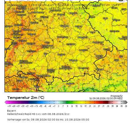
Updatezeiten: ca. 3:15-4:00 Uhr, 6:15-7:00 Uhr, 9:15-10:00 Uhr, 12:15-13:00 Uhr, 15:15-
16:00 Uhr, 18:15-19:00 Uhr, 21:15-22:00 Uhr und 0:15-1:00 Uhr
Prognose für
Temperatur 2m (°C)
So. 09.08.2026
,
02:00 Uhr
MESZ
Bayern
MeteoSchweiz Rapid HD 1x1 vom
08.08.2026/21z
Vorhersage von So. 09.08.2026 02:00 bis Mo. 10.08.2026 05:00