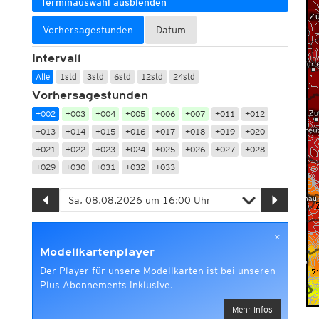
Terminauswahl ausblenden
Vorhersagestunden
Datum
Intervall
Alle
1std
3std
6std
12std
24std
Vorhersagestunden
+002
+003
+004
+005
+006
+007
+011
+012
+013
+014
+015
+016
+017
+018
+019
+020
+021
+022
+023
+024
+025
+026
+027
+028
+029
+030
+031
+032
+033
×
Modellkartenplayer
Der Player für unsere Modellkarten ist bei unseren
Plus Abonnements inklusive.
Mehr Infos