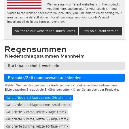
We have many different websites with the products
you find here, customized for your country. If you
switch to the website specific to your country, you'll be able to enjoy having your
area set as the default domain for all our maps, and your country's most
important cities in the forecast overview.
Switch to our website for United States
Stay on current version
Regensummen
Niederschlagssummen Mannheim
Kartenausschnitt wechseln
Live-Radarsummen
Kalibrierte Radarsummen (Kachelmann GmbH)
Produkt-/Zeitraumauswahl ausblenden
Kalibr. Niederschlagssumme, 1std (mm)
Wählen Sie hier das gewünschte Radarsummen-Produkte und den Zeitraum aus.
Bitte beachten Sie auch die Erklärungen unter (i) zur Genauigkeit der Produkte.
Kalibr. Niederschlagssumme, 6std (mm)
Kalibr. Niederschlagssumme, 24std (mm)
Kalibr. Niederschlagssumme,72std (mm)
Kalibrierte Summe, letzte 7 Tage (mm)
Kalibrierte Summe, letzte 30 Tage (mm)
Kalibrierte Summe, letzte 90 Tage (mm)