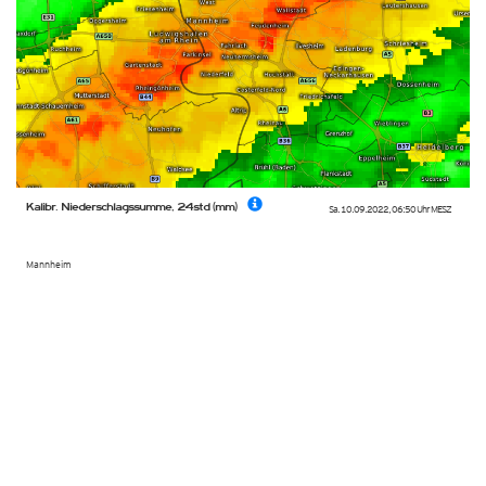
Kalibr. Niederschlagssumme, 24std (mm)
Sa. 10.09.2022
,
06:50 Uhr
MESZ
Mannheim