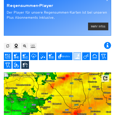
×
Regensummen-Player
Der Player für unsere Regensummen-Karten ist bei unseren
Plus Abonnements inklusive.
Mehr Infos
Archiv
Datenbasis: Deutscher Wetterdienst (DWD), Kachelmann GmbH