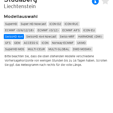
Liechtenstein
Modellauswahl
SuperHD
Super HD Nowcast
ICON-D2
ICON-RUC
ECMWF (0/6/12/18)
ECMWF (0/12)
ECMWF AIFS
ICON-EU
SwissHD 4x4
SwissHD 4x4 Nowcast
Swiss-MRF
HARMONIE (DMI)
GFS
GEM
ACCESS-G
ICON
Norway-ECMWF
UKMO
SuperHD-MOS
MULTI-CEUR
MULTI-GLOBAL
DWD-MOSMIX
Bitte beachten Sie, dass die oben stehenden Modelle verschiedene
Vorhersagehorizonte von wenigen Stunden bis zu 16 Tagen haben. Scrollen
Sie ggf. das Meteogramm nach rechts für die volle Länge.