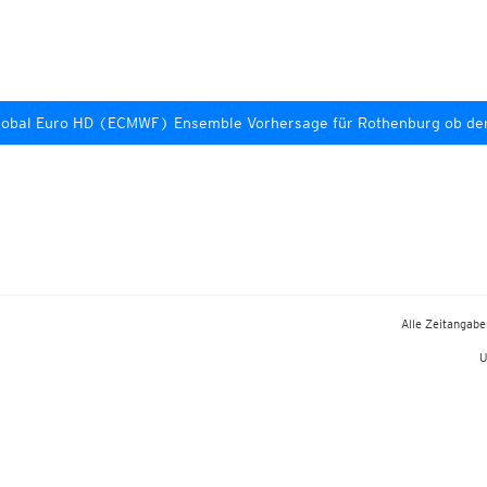
lobal Euro HD (ECMWF) Ensemble Vorhersage für Rothenburg ob de
Alle Zeitangaben
U