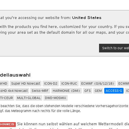
Globalstrahlung
Europa und Afrika
ro HD
CONUS HD
Bestätigte COVID-19 Todesfälle
(Archiv)
rinformationsdienst
Weitere Webseiten
eitere Radarprodukte aus anderen Ländern
Rapid Update CONUS HD
Infrarot
(Tag und Nacht)
schlagssummen
Sonstiges
safe.com
Weather.us
(Wettervorhersagen U
Globalstrahlung
Luftfeuchtigkeit
Nordamerika Canadian HD
Top Alarm
(Tag und Nacht)
adarsummen
Wassertemperatur
at you're accessing our website from:
United States
Meteologix.com
andard
British Columbia HD
Wasserdampf
(Tag und Nacht)
Globalstrahlung, 1std
Rel. Luftfeuchtigkeit
 Radarsummen
Potentielle Verdunstung
Weathermodels.com
th the products you find here, customized for your country. If you sw
Satellit HD
(Nur Tag)
Globalstrahlung
Taupunkt
ummen (DWD)
Feuchtefluss
AI / ML Modelle
aving your area set as the default domain for all our maps, and your c
rd
Satellit color
(Nur Tag)
Taupunktdifferenz
tensummen weltweit
Relative Vorticity
rkanal
Forschungsprojekte
Mitteleuropa Super HD (MOS)
ndard
Feuchtkugeltemperatur
kanal.kachelmannwetter.com
Cityclim.eu
Asien und Australien
Global German AICON
NEU
tandard
AVOSS
Switch to our web
Global US AIGFS
Satellit HD
(Tag und Nacht)
NEU
Standard
ECMWF AIFS
Top Alarm
(Tag und Nacht)
ndard
en Science
Wetterstationen erwerben
Graphcast IFS
Wasserdampf
(Tag und Nacht)
tandard
daten hochladen
meteosol.de
Pangu IFS
Vulkan Alarm
(Tag und Nacht)
bilder ansehen & hochladen
Nebel-Check
(Nur nachts)
dellauswahl
erHD
Super HD Nowcast
ICON-D2
ICON-RUC
ECMWF (0/6/12/18)
ECMWF
ssHD 4x4 Nowcast
Swiss-MRF
HARMONIE (DMI)
GFS
GEM
ACCESS-G
I
TI-CEUR
MULTI-GLOBAL
DWD-MOSMIX
e beachten Sie, dass die oben stehenden Modelle verschiedene Vorhersagehorizonte
ggf. das Meteogramm nach rechts für die volle Länge.
Sie können nun selbst wählen auf welchem Wettermodell d
HINWEIS