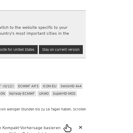
Nord- und Südamerika
Neuschnee, 24std
Infrarot
(Tag und Nacht)
SA)
Radiosonden
Top Alarm
(Tag und Nacht)
Wasserdampf
(Tag und Nacht)
Temperatur, 850hPa
itch to the website specific to your
Satellit Super HD
(Nur Tag)
CAPE, bodennah
ountry's most important cities in the
Satellit visible
(Nur Tag)
Vertikale Windscherung 0-6 km
Schneefallgrenze
Australien und Amerikas
Windgeschwindigkeit, 300hPa
site for United States
Stay on current version
Infrarot
(Tag und Nacht)
Top Alarm
(Tag und Nacht)
Wasserdampf
(Tag und Nacht)
Satellit HD
(Nur Tag)
Satellit visible
(Nur Tag)
 (0/12)
ECMWF AIFS
ICON-EU
SwissHD 4x4
CON
Norway-ECMWF
UKMO
SuperHD-MOS
 von wenigen Stunden bis zu 16 Tagen haben. Scrollen
×
ie Kompakt-Vorhersage basieren