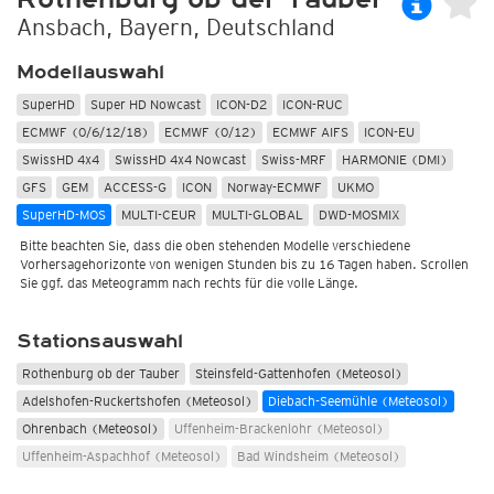
Ansbach, Bayern, Deutschland
Modellauswahl
SuperHD
Super HD Nowcast
ICON-D2
ICON-RUC
ECMWF (0/6/12/18)
ECMWF (0/12)
ECMWF AIFS
ICON-EU
SwissHD 4x4
SwissHD 4x4 Nowcast
Swiss-MRF
HARMONIE (DMI)
GFS
GEM
ACCESS-G
ICON
Norway-ECMWF
UKMO
SuperHD-MOS
MULTI-CEUR
MULTI-GLOBAL
DWD-MOSMIX
Bitte beachten Sie, dass die oben stehenden Modelle verschiedene
Vorhersagehorizonte von wenigen Stunden bis zu 16 Tagen haben. Scrollen
Sie ggf. das Meteogramm nach rechts für die volle Länge.
Stationsauswahl
Rothenburg ob der Tauber
Steinsfeld-Gattenhofen (Meteosol)
Adelshofen-Ruckertshofen (Meteosol)
Diebach-Seemühle (Meteosol)
Ohrenbach (Meteosol)
Uffenheim-Brackenlohr (Meteosol)
Uffenheim-Aspachhof (Meteosol)
Bad Windsheim (Meteosol)