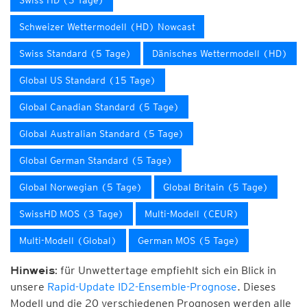
Swiss HD (3 Tage)
Schweizer Wettermodell (HD) Nowcast
Swiss Standard (5 Tage)
Dänisches Wettermodell (HD)
Global US Standard (15 Tage)
Global Canadian Standard (5 Tage)
Global Australian Standard (5 Tage)
Global German Standard (5 Tage)
Global Norwegian (5 Tage)
Global Britain (5 Tage)
SwissHD MOS (3 Tage)
Multi-Modell (CEUR)
Multi-Modell (Global)
German MOS (5 Tage)
für Unwettertage empfiehlt sich ein Blick in
Hinweis:
unsere
Rapid-Update ID2-Ensemble-Prognose
. Dieses
Modell und die 20 verschiedenen Prognosen werden alle