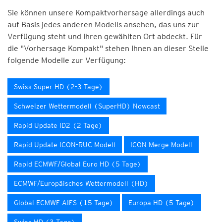
Sie können unsere Kompaktvorhersage allerdings auch
auf Basis jedes anderen Modells ansehen, das uns zur
Verfügung steht und Ihren gewählten Ort abdeckt. Für
die "Vorhersage Kompakt" stehen Ihnen an dieser Stelle
folgende Modelle zur Verfügung:
Swiss Super HD (2-3 Tage)
Schweizer Wettermodell (SuperHD) Nowcast
Rapid Update ID2 (2 Tage)
Rapid Update ICON-RUC Modell
ICON Merge Modell
Rapid ECMWF/Global Euro HD (5 Tage)
ECMWF/Europäisches Wettermodell (HD)
Global ECMWF AIFS (15 Tage)
Europa HD (5 Tage)