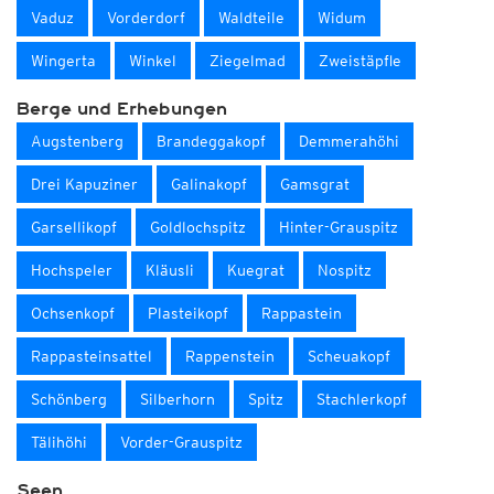
Vaduz
Vorderdorf
Waldteile
Widum
Wingerta
Winkel
Ziegelmad
Zweistäpfle
Berge und Erhebungen
Augstenberg
Brandeggakopf
Demmerahöhi
Drei Kapuziner
Galinakopf
Gamsgrat
Garsellikopf
Goldlochspitz
Hinter-Grauspitz
Hochspeler
Kläusli
Kuegrat
Nospitz
Ochsenkopf
Plasteikopf
Rappastein
Rappasteinsattel
Rappenstein
Scheuakopf
Schönberg
Silberhorn
Spitz
Stachlerkopf
Tälihöhi
Vorder-Grauspitz
Seen