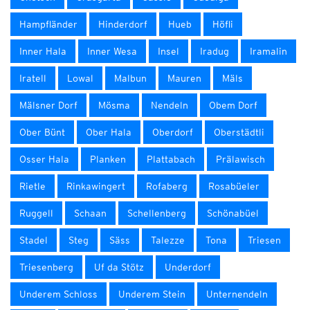
Hampfländer
Hinderdorf
Hueb
Höfli
Inner Hala
Inner Wesa
Insel
Iradug
Iramalin
Iratell
Lowal
Malbun
Mauren
Mäls
Mälsner Dorf
Mösma
Nendeln
Obem Dorf
Ober Bünt
Ober Hala
Oberdorf
Oberstädtli
Osser Hala
Planken
Plattabach
Prälawisch
Rietle
Rinkawingert
Rofaberg
Rosabüeler
Ruggell
Schaan
Schellenberg
Schönabüel
Stadel
Steg
Säss
Talezze
Tona
Triesen
Triesenberg
Uf da Stötz
Underdorf
Underem Schloss
Underem Stein
Unternendeln