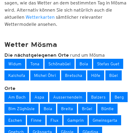
sagen, wie das Wetter an dem bestimmten Tag in Mösma
wird. Alternativ können Sie sich natürlich auch die
aktuellen
Wetterkarten
sämtlicher relevanter
Wettermodelle ansehen.
Wetter Mösma
rund um Mösma
Die nächstgelegenen Orte
Widum
Tona
Schönabüel
Boia
Stefas Guet
Kalchofa
Michel Öhri
Bretscha
Höfe
Büel
Orte
Am Bach
Aspa
Aussernendeln
Balzers
Berg
Bim Züghüsle
Boia
Breita
Brüel
Büntle
Eschen
Finne
Flux
Gamprin
Gmeinsgarta
Gnetsch
Gräsgarta
Gässle
Güediga