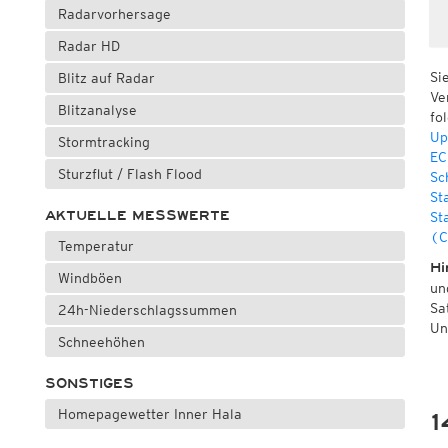
Radarvorhersage
Radar HD
Si
Blitz auf Radar
Ve
Blitzanalyse
fo
Up
Stormtracking
EC
Sturzflut / Flash Flood
Sc
St
AKTUELLE MESSWERTE
St
(C
Temperatur
Hi
Windböen
un
Sa
24h-Niederschlagssummen
Un
Schneehöhen
SONSTIGES
Homepagewetter Inner Hala
1