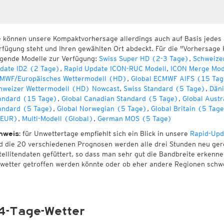
e können unsere Kompaktvorhersage allerdings auch auf Basis jedes
rfügung steht und Ihren gewählten Ort abdeckt. Für die "Vorhersage 
lgende Modelle zur Verfügung:
Swiss Super HD (2-3 Tage)
,
Schweize
date ID2 (2 Tage)
,
Rapid Update ICON-RUC Modell
,
ICON Merge Mod
MWF/Europäisches Wettermodell (HD)
,
Global ECMWF AIFS (15 Tag
hweizer Wettermodell (HD) Nowcast
,
Swiss Standard (5 Tage)
,
Däni
andard (15 Tage)
,
Global Canadian Standard (5 Tage)
,
Global Austr
andard (5 Tage)
,
Global Norwegian (5 Tage)
,
Global Britain (5 Tag
EUR)
,
Multi-Modell (Global)
,
German MOS (5 Tage)
für Unwettertage empfiehlt sich ein Blick in unsere
Rapid-Upd
nweis:
d die 20 verschiedenen Prognosen werden alle drei Stunden neu ger
tellitendaten gefüttert, so dass man sehr gut die Bandbreite erken
wetter getroffen werden könnte oder ob eher andere Regionen schw
4-Tage-Wetter