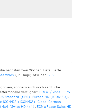
die nächsten zwei Wochen. Detaillierte
sembles
(15 Tage) bzw. den
GFS-
ognosen, sondern auch noch sämtliche
Wettermodelle verfügbar:
ECMWF/Global Euro
 US Standard (GFS)
,
Europa HD (ICON-EU)
,
te ICON-D2 (ICON-D2)
,
Global German
D 4x4 (Swiss HD 4x4)
,
ECMWFbase Swiss HD