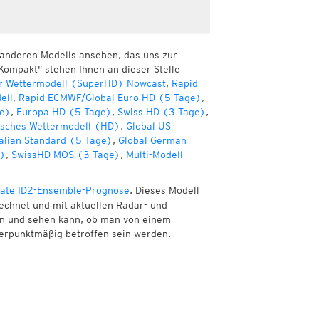
 anderen Modells ansehen, das uns zur
Kompakt" stehen Ihnen an dieser Stelle
r Wettermodell (SuperHD) Nowcast
,
Rapid
ell
,
Rapid ECMWF/Global Euro HD (5 Tage)
,
e)
,
Europa HD (5 Tage)
,
Swiss HD (3 Tage)
,
sches Wettermodell (HD)
,
Global US
alian Standard (5 Tage)
,
Global German
e)
,
SwissHD MOS (3 Tage)
,
Multi-Modell
ate ID2-Ensemble-Prognose
. Dieses Modell
echnet und mit aktuellen Radar- und
nen und sehen kann, ob man von einem
erpunktmäßig betroffen sein werden.