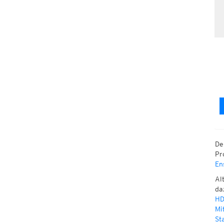
De
Pr
En
Al
da
HD
Mi
St