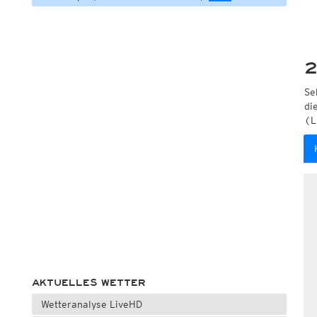
2
Se
di
(L
AKTUELLES WETTER
Wetteranalyse LiveHD