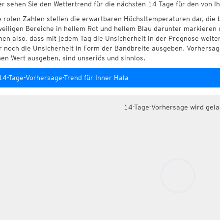
er sehen Sie den Wettertrend für die nächsten 14 Tage für den von I
e roten Zahlen stellen die erwartbaren Höchsttemperaturen dar, die 
weiligen Bereiche in hellem Rot und hellem Blau darunter markieren 
hen also, dass mit jedem Tag die Unsicherheit in der Prognose weite
r noch die Unsicherheit in Form der Bandbreite ausgeben. Vorhersage
nen Wert ausgeben, sind unseriös und sinnlos.
14-Tage-Vorhersage-Trend für Inner Hala
14-Tage-Vorhersage wird gel