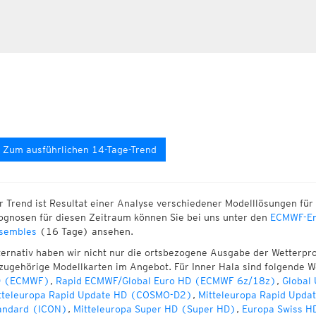
Zum ausführlichen 14-Tage-Trend
r Trend ist Resultat einer Analyse verschiedener Modelllösungen für 
ognosen für diesen Zeitraum können Sie bei uns unter den
ECMWF-En
sembles
(16 Tage) ansehen.
ternativ haben wir nicht nur die ortsbezogene Ausgabe der Wetterpr
zugehörige Modellkarten im Angebot. Für Inner Hala sind folgende 
 (ECMWF)
,
Rapid ECMWF/Global Euro HD (ECMWF 6z/18z)
,
Global
tteleuropa Rapid Update HD (COSMO-D2)
,
Mitteleuropa Rapid Upda
andard (ICON)
,
Mitteleuropa Super HD (Super HD)
,
Europa Swiss H