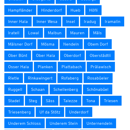
Hampfländer
Hinderdorf
Hueb
Höfli
Inner Hala
Inner Wesa
Insel
Iradug
Iramalin
Iratell
Lowal
Malbun
Mauren
Mäls
Mälsner Dorf
Mösma
Nendeln
Obem Dorf
Ober Bünt
Ober Hala
Oberdorf
Oberstädtli
Osser Hala
Planken
Plattabach
Prälawisch
Rietle
Rinkawingert
Rofaberg
Rosabüeler
Ruggell
Schaan
Schellenberg
Schönabüel
Stadel
Steg
Säss
Talezze
Tona
Triesen
Triesenberg
Uf da Stötz
Underdorf
Underem Schloss
Underem Stein
Unternendeln