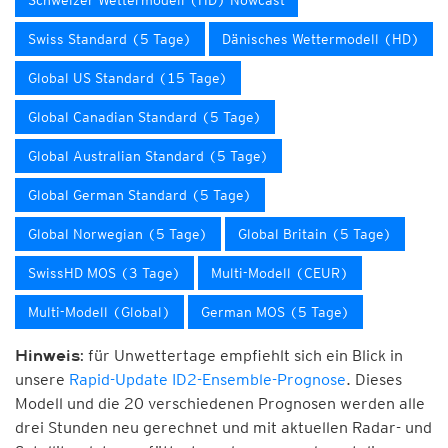
Schweizer Wettermodell (HD) Nowcast
Swiss Standard (5 Tage)
Dänisches Wettermodell (HD)
Global US Standard (15 Tage)
Global Canadian Standard (5 Tage)
Global Australian Standard (5 Tage)
Global German Standard (5 Tage)
Global Norwegian (5 Tage)
Global Britain (5 Tage)
SwissHD MOS (3 Tage)
Multi-Modell (CEUR)
Multi-Modell (Global)
German MOS (5 Tage)
für Unwettertage empfiehlt sich ein Blick in
Hinweis:
unsere
Rapid-Update ID2-Ensemble-Prognose
. Dieses
Modell und die 20 verschiedenen Prognosen werden alle
drei Stunden neu gerechnet und mit aktuellen Radar- und