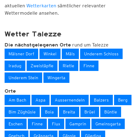
aktuellen
Wetterkarten
sämtlicher relevanter
Wettermodelle ansehen.
Wetter Talezze
rund um Talezze
Die nächstgelegenen Orte
Mälsner Dorf
Winkel
Mäls
Underem Schloss
Iradug
Zweistäpfle
Rietle
Finne
Underem Stein
Wingerta
Orte
Am Bach
Aspa
Aussernendeln
Balzers
Berg
Bim Züghüsle
Boia
Breita
Brüel
Büntle
Eschen
Finne
Flux
Gamprin
Gmeinsgarta
Gnetsch
Gräsgarta
Gässle
Güediga