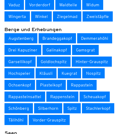
Vaduz
Vorderdorf
Waldteile
Widum
Wingerta
Winkel
Ziegelmad
Zweistäpfle
Berge und Erhebungen
Augstenberg
Brandeggakopf
Demmerahöhi
Drei Kapuziner
Galinakopf
Gamsgrat
Garsellikopf
Goldlochspitz
Hinter-Grauspitz
Hochspeler
Kläusli
Kuegrat
Nospitz
Ochsenkopf
Plasteikopf
Rappastein
Rappasteinsattel
Rappenstein
Scheuakopf
Schönberg
Silberhorn
Spitz
Stachlerkopf
Tälihöhi
Vorder-Grauspitz
Seen