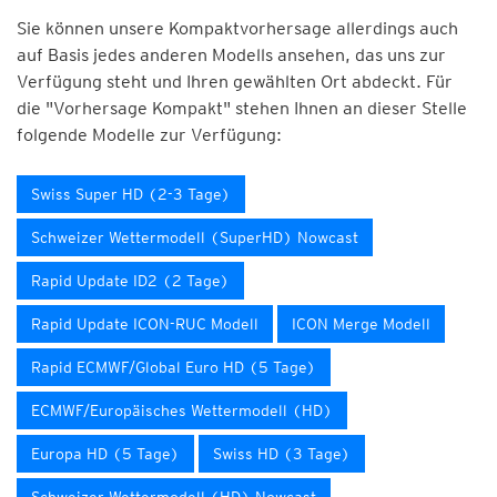
Sie können unsere Kompaktvorhersage allerdings auch
auf Basis jedes anderen Modells ansehen, das uns zur
Verfügung steht und Ihren gewählten Ort abdeckt. Für
die "Vorhersage Kompakt" stehen Ihnen an dieser Stelle
folgende Modelle zur Verfügung:
Swiss Super HD (2-3 Tage)
Schweizer Wettermodell (SuperHD) Nowcast
Rapid Update ID2 (2 Tage)
Rapid Update ICON-RUC Modell
ICON Merge Modell
Rapid ECMWF/Global Euro HD (5 Tage)
ECMWF/Europäisches Wettermodell (HD)
Europa HD (5 Tage)
Swiss HD (3 Tage)