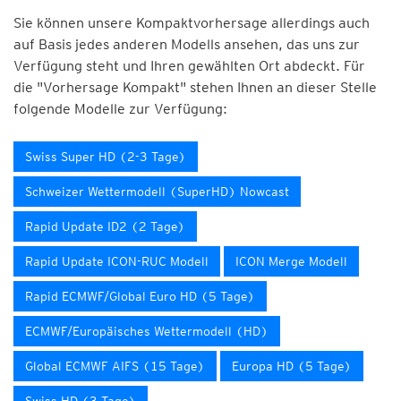
Sie können unsere Kompaktvorhersage allerdings auch
auf Basis jedes anderen Modells ansehen, das uns zur
Verfügung steht und Ihren gewählten Ort abdeckt. Für
die "Vorhersage Kompakt" stehen Ihnen an dieser Stelle
folgende Modelle zur Verfügung:
Swiss Super HD (2-3 Tage)
Schweizer Wettermodell (SuperHD) Nowcast
Rapid Update ID2 (2 Tage)
Rapid Update ICON-RUC Modell
ICON Merge Modell
Rapid ECMWF/Global Euro HD (5 Tage)
ECMWF/Europäisches Wettermodell (HD)
Global ECMWF AIFS (15 Tage)
Europa HD (5 Tage)