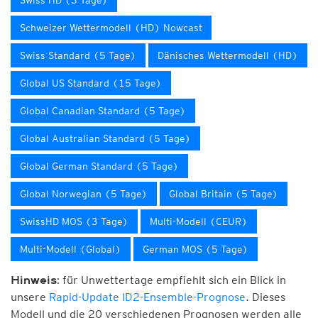
Swiss HD (3 Tage)
Schweizer Wettermodell (HD) Nowcast
Swiss Standard (5 Tage)
Dänisches Wettermodell (HD)
Global US Standard (15 Tage)
Global Canadian Standard (5 Tage)
Global Australian Standard (5 Tage)
Global German Standard (5 Tage)
Global Norwegian (5 Tage)
Global Britain (5 Tage)
SwissHD MOS (3 Tage)
Multi-Modell (CEUR)
Multi-Modell (Global)
German MOS (5 Tage)
für Unwettertage empfiehlt sich ein Blick in
Hinweis:
unsere
Rapid-Update ID2-Ensemble-Prognose
. Dieses
Modell und die 20 verschiedenen Prognosen werden alle