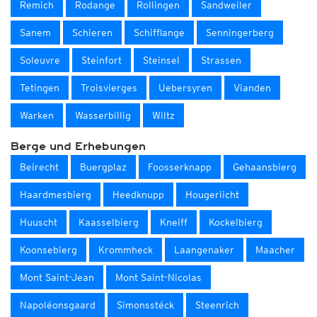
Remich
Rodange
Rollingen
Sandweiler
Sanem
Schieren
Schifflange
Senningerberg
Soleuvre
Steinfort
Steinsel
Strassen
Tetingen
Troisvierges
Uebersyren
Vianden
Warken
Wasserbillig
Wiltz
Berge und Erhebungen
Beirecht
Buergplaz
Foosserknapp
Gehaansbierg
Haardmesbierg
Heedknupp
Hougeriicht
Huuscht
Kaasselbierg
Kneiff
Kockelbierg
Koonsebierg
Krommheck
Laangenaker
Maacher
Mont Saint-Jean
Mont Saint-Nicolas
Napoléonsgaard
Simonsstéck
Steenrich