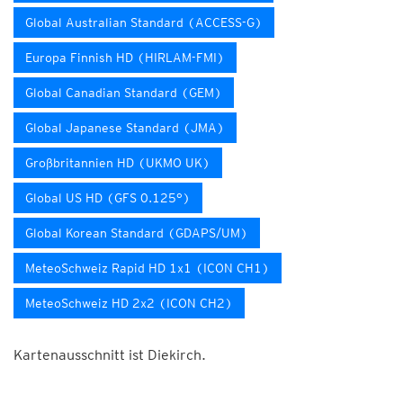
Global Australian Standard (ACCESS-G)
Europa Finnish HD (HIRLAM-FMI)
Global Canadian Standard (GEM)
Global Japanese Standard (JMA)
Großbritannien HD (UKMO UK)
Global US HD (GFS 0.125°)
Global Korean Standard (GDAPS/UM)
MeteoSchweiz Rapid HD 1x1 (ICON CH1)
MeteoSchweiz HD 2x2 (ICON CH2)
Kartenausschnitt ist Diekirch.