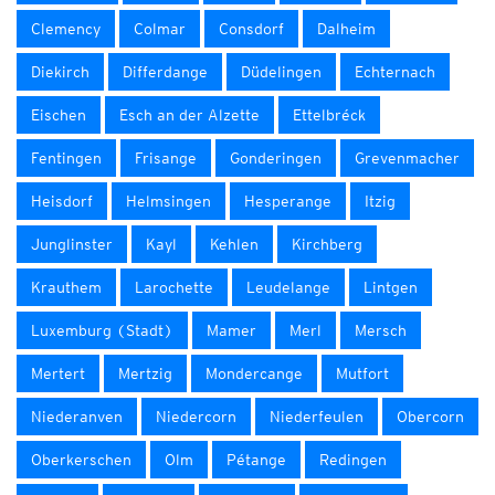
Clemency
Colmar
Consdorf
Dalheim
Diekirch
Differdange
Düdelingen
Echternach
Eischen
Esch an der Alzette
Ettelbréck
Fentingen
Frisange
Gonderingen
Grevenmacher
Heisdorf
Helmsingen
Hesperange
Itzig
Junglinster
Kayl
Kehlen
Kirchberg
Krauthem
Larochette
Leudelange
Lintgen
Luxemburg (Stadt)
Mamer
Merl
Mersch
Mertert
Mertzig
Mondercange
Mutfort
Niederanven
Niedercorn
Niederfeulen
Obercorn
Oberkerschen
Olm
Pétange
Redingen