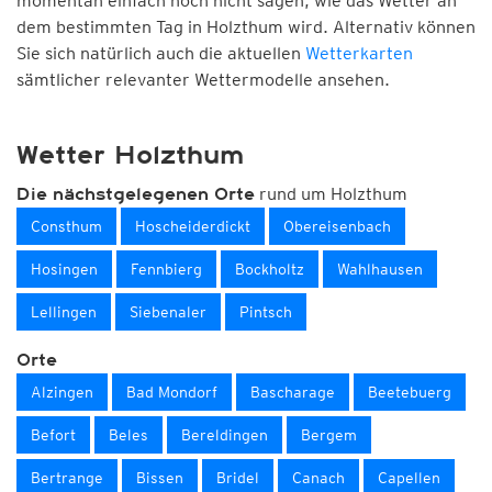
momentan einfach noch nicht sagen, wie das Wetter an
dem bestimmten Tag in Holzthum wird. Alternativ können
Sie sich natürlich auch die aktuellen
Wetterkarten
sämtlicher relevanter Wettermodelle ansehen.
Wetter Holzthum
rund um Holzthum
Die nächstgelegenen Orte
Consthum
Hoscheiderdickt
Obereisenbach
Hosingen
Fennbierg
Bockholtz
Wahlhausen
Lellingen
Siebenaler
Pintsch
Orte
Alzingen
Bad Mondorf
Bascharage
Beetebuerg
Befort
Beles
Bereldingen
Bergem
Bertrange
Bissen
Bridel
Canach
Capellen