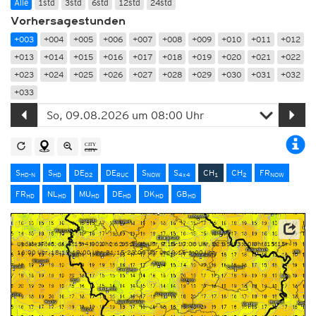
Alle
1std
3std
6std
12std
24std
Vorhersagestunden
+003
+004
+005
+006
+007
+008
+009
+010
+011
+012
+013
+014
+015
+016
+017
+018
+019
+020
+021
+022
+023
+024
+025
+026
+027
+028
+029
+030
+031
+032
+033
S
S
DE
DE
S
S
CH
CH
FR
HD-N
HD
D2
RUC
NOW
4x4
1
2
NOW
FR
NL
MU
DE
DK
GB
HD
HD
HD
HD
HD
HD
Quelle: MeteoSchweiz
Updatezeiten: ca. 3:15-4:00 Uhr, 6:15-7:00 Uhr, 9:15-10:00 Uhr, 12:15-13:00 Uhr, 15:15-
16:00 Uhr, 18:15-19:00 Uhr, 21:15-22:00 Uhr und 0:15-1:00 Uhr