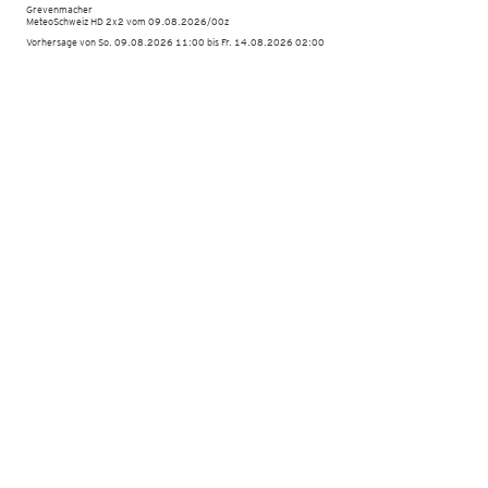
Grevenmacher
MeteoSchweiz HD 2x2 vom
09.08.2026/00z
Vorhersage von So. 09.08.2026 11:00 bis Fr. 14.08.2026 02:00