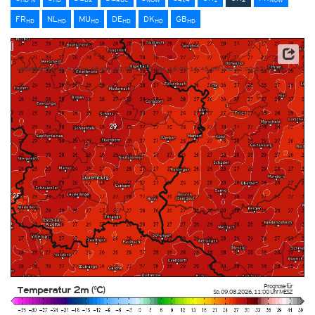
FR
NL
MU
DE
DK
GB
HD
HD
HD
HD
HD
HD
Quelle: MeteoSchweiz
Updatezeiten: ca. 4:00-4:45 Uhr, 10:00-10:45 Uhr, 16:00-16:45 Uhr und 22:00-22:45 Uhr
Prognose für
Temperatur 2m (°C)
So. 09.08.2026
,
11:00 Uhr
MESZ