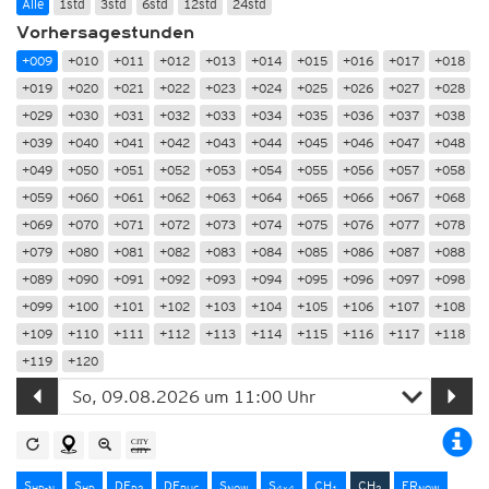
Alle
1std
3std
6std
12std
24std
Vorhersagestunden
+009
+010
+011
+012
+013
+014
+015
+016
+017
+018
+019
+020
+021
+022
+023
+024
+025
+026
+027
+028
+029
+030
+031
+032
+033
+034
+035
+036
+037
+038
+039
+040
+041
+042
+043
+044
+045
+046
+047
+048
+049
+050
+051
+052
+053
+054
+055
+056
+057
+058
+059
+060
+061
+062
+063
+064
+065
+066
+067
+068
+069
+070
+071
+072
+073
+074
+075
+076
+077
+078
+079
+080
+081
+082
+083
+084
+085
+086
+087
+088
+089
+090
+091
+092
+093
+094
+095
+096
+097
+098
+099
+100
+101
+102
+103
+104
+105
+106
+107
+108
+109
+110
+111
+112
+113
+114
+115
+116
+117
+118
+119
+120
S
S
DE
DE
S
S
CH
CH
FR
HD-N
HD
D2
RUC
NOW
4x4
1
2
NOW