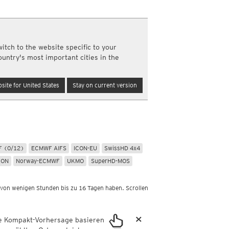
PLUS
Nord- und Südamerika
Schneehöhen, täglich
Infrarot
(Tag und Nacht)
Schneehöhenänderung, täglich
SA)
Top Alarm
(Tag und Nacht)
Neuschnee, 12std
Wasserdampf
(Tag und Nacht)
Neuschnee, 24std
itch to the website specific to your
Satellit Super HD
(Nur Tag)
Radiosonden
ountry's most important cities in the
Satellit visible
(Nur Tag)
Temperatur, 850hPa
Australien und Amerikas
CAPE, bodennah
site for United States
Stay on current version
Infrarot
(Tag und Nacht)
Vertikale Windscherung 0-6 km
Top Alarm
(Tag und Nacht)
Schneefallgrenze
Wasserdampf
(Tag und Nacht)
Windgeschwindigkeit, 300hPa
Satellit HD
(Nur Tag)
Satellit visible
(Nur Tag)
 (0/12)
ECMWF AIFS
ICON-EU
SwissHD 4x4
CON
Norway-ECMWF
UKMO
SuperHD-MOS
 von wenigen Stunden bis zu 16 Tagen haben. Scrollen
×
ie Kompakt-Vorhersage basieren