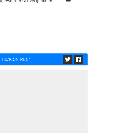
sgewählten Ort vergleichen.
kt HD/ICON-RUC)