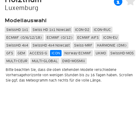
Luxemburg
Modellauswahl
SwissHD 1x1
Swiss HD 1x1 Nowcast
ICON-D2
ICON-RUC
ECMWF (0/6/12/18)
ECMWF (0/12)
ECMWF AIFS
ICON-EU
SwissHD 4x4
SwissHD 4x4 Nowcast
Swiss-MRF
HARMONIE (DMI)
GFS
GEM
ACCESS-G
ICON
Norway-ECMWF
UKMO
SwissHD-MOS
MULTI-CEUR
MULTI-GLOBAL
DWD-MOSMIX
Bitte beachten Sie, dass die oben stehenden Modelle verschiedene
Vorhersagehorizonte von wenigen Stunden bis zu 16 Tagen haben. Scrollen
Sie ggf. das Meteogramm nach rechts für die volle Länge.