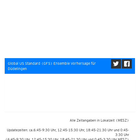
Global US Standard (GFS) Ensemble Vorhersage für
Düdelingen
Alle Zeitangaben in Lokalzeit
(MESZ)
Updatezeiten: ca.6:45-9:30 Uhr, 12:45-15:30 Uhr, 18:45-21:30 Uhr und 0:45-
3:30 Uhr
(6:45-9:30 Uhr, 12:45-15:30 Uhr, 18:45-21:30 Uhr und 0:45-3:30 Uhr MESZ)