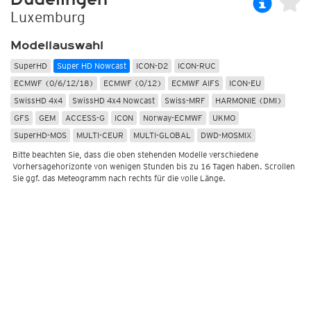
Luxemburg
Modellauswahl
SuperHD
Super HD Nowcast
ICON-D2
ICON-RUC
ECMWF (0/6/12/18)
ECMWF (0/12)
ECMWF AIFS
ICON-EU
SwissHD 4x4
SwissHD 4x4 Nowcast
Swiss-MRF
HARMONIE (DMI)
GFS
GEM
ACCESS-G
ICON
Norway-ECMWF
UKMO
SuperHD-MOS
MULTI-CEUR
MULTI-GLOBAL
DWD-MOSMIX
Bitte beachten Sie, dass die oben stehenden Modelle verschiedene
Vorhersagehorizonte von wenigen Stunden bis zu 16 Tagen haben. Scrollen
Sie ggf. das Meteogramm nach rechts für die volle Länge.