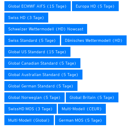
Global ECMWF AIFS (15 Tage)
Europa HD (5 Tage)
Swiss HD (3 Tage)
Schweizer Wettermodell (HD) Nowcast
Swiss Standard (5 Tage)
Dänisches Wettermodell (HD)
Global US Standard (15 Tage)
Global Canadian Standard (5 Tage)
Global Australian Standard (5 Tage)
Global German Standard (5 Tage)
Global Norwegian (5 Tage)
Global Britain (5 Tage)
SwissHD MOS (3 Tage)
Multi-Modell (CEUR)
Multi-Modell (Global)
German MOS (5 Tage)