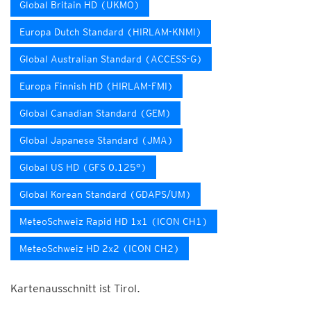
Global Britain HD (UKMO)
Europa Dutch Standard (HIRLAM-KNMI)
Global Australian Standard (ACCESS-G)
Europa Finnish HD (HIRLAM-FMI)
Global Canadian Standard (GEM)
Global Japanese Standard (JMA)
Global US HD (GFS 0.125°)
Global Korean Standard (GDAPS/UM)
MeteoSchweiz Rapid HD 1x1 (ICON CH1)
MeteoSchweiz HD 2x2 (ICON CH2)
Kartenausschnitt ist Tirol.