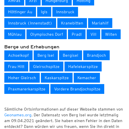
Amras
Arzl
Hungerburg
Hötting
Höttinger Au
Igls
Innsbruck
Innsbruck (Innenstadt)
Kranebitten
Mariahilf
Mühlau
Olympisches Dorf
Pradl
Vill
Wilten
Berge und Erhebungen
Achselkopf
Berg Isel
Bergisel
Brandjoch
Frau Hitt
Gleirschspitze
Hafelekarspitze
Hoher Gleirsch
Kaskarspitze
Kemacher
Praxmarerkarspitze
Vordere Brandjochspitze
Sämtliche Ortsinformationen auf dieser Webseite stammen von
Geonames.org
. Der Datensatz von Berg Isel wurde letztmalig
am 09.04.2021 geändert. Sie haben einen Fehler in den Daten
entdeckt? Dann würden wir uns freuen, wenn Sie ihn direkt in