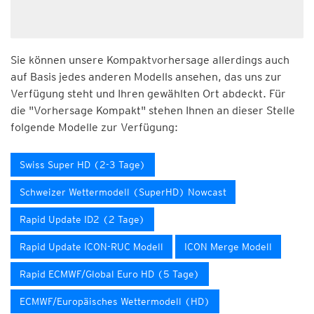
Sie können unsere Kompaktvorhersage allerdings auch
auf Basis jedes anderen Modells ansehen, das uns zur
Verfügung steht und Ihren gewählten Ort abdeckt. Für
die "Vorhersage Kompakt" stehen Ihnen an dieser Stelle
folgende Modelle zur Verfügung:
Swiss Super HD (2-3 Tage)
Schweizer Wettermodell (SuperHD) Nowcast
Rapid Update ID2 (2 Tage)
Rapid Update ICON-RUC Modell
ICON Merge Modell
Rapid ECMWF/Global Euro HD (5 Tage)
ECMWF/Europäisches Wettermodell (HD)