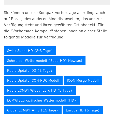
Sie können unsere Kompaktvorhersage allerdings auch
auf Basis jedes anderen Modells ansehen, das uns zur
Verfügung steht und Ihren gewählten Ort abdeckt. Für
die "Vorhersage Kompakt" stehen Ihnen an dieser Stelle
folgende Modelle zur Verfügung:
Swiss Super HD (2-3 Tage)
Schweizer Wettermodell (SuperHD) Nowcast
Rapid Update ID2 (2 Tage)
Rapid Update ICON-RUC Modell
ICON Merge Modell
Rapid ECMWF/Global Euro HD (5 Tage)
ECMWF/Europäisches Wettermodell (HD)
Global ECMWF AIFS (15 Tage)
Europa HD (5 Tage)