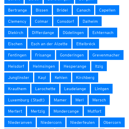
Bertrange
Bissen
Bridel
Canach
Capellen
Clemency
Colmar
Consdorf
Dalheim
Diekirch
Differdange
Düdelingen
Echternach
Eischen
Esch an der Alzette
Ettelbréck
Fentingen
Frisange
Gonderingen
Grevenmacher
Heisdorf
Helmsingen
Hesperange
Itzig
Junglinster
Kayl
Kehlen
Kirchberg
Krauthem
Larochette
Leudelange
Lintgen
Luxemburg (Stadt)
Mamer
Merl
Mersch
Mertert
Mertzig
Mondercange
Mutfort
Niederanven
Niedercorn
Niederfeulen
Obercorn