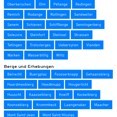
Oberkerschen
Olm
Pétange
Redingen
Remich
Rodange
Rollingen
Sandweiler
Sanem
Schieren
Schifflange
Senningerberg
Soleuvre
Steinfort
Steinsel
Strassen
Tetingen
Troisvierges
Uebersyren
Vianden
Warken
Wasserbillig
Wiltz
Berge und Erhebungen
Beirecht
Buergplaz
Foosserknapp
Gehaansbierg
Haardmesbierg
Heedknupp
Hougeriicht
Huuscht
Kaasselbierg
Kneiff
Kockelbierg
Koonsebierg
Krommheck
Laangenaker
Maacher
Mont Saint-Jean
Mont Saint-Nicolas