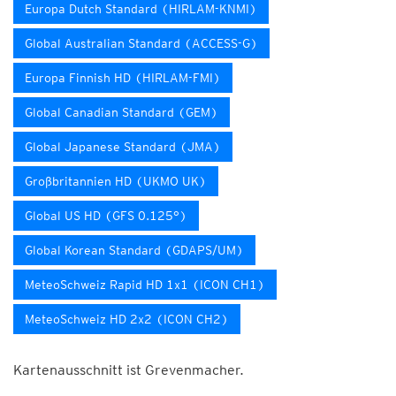
Europa Dutch Standard (HIRLAM-KNMI)
Global Australian Standard (ACCESS-G)
Europa Finnish HD (HIRLAM-FMI)
Global Canadian Standard (GEM)
Global Japanese Standard (JMA)
Großbritannien HD (UKMO UK)
Global US HD (GFS 0.125°)
Global Korean Standard (GDAPS/UM)
MeteoSchweiz Rapid HD 1x1 (ICON CH1)
MeteoSchweiz HD 2x2 (ICON CH2)
Kartenausschnitt ist Grevenmacher.