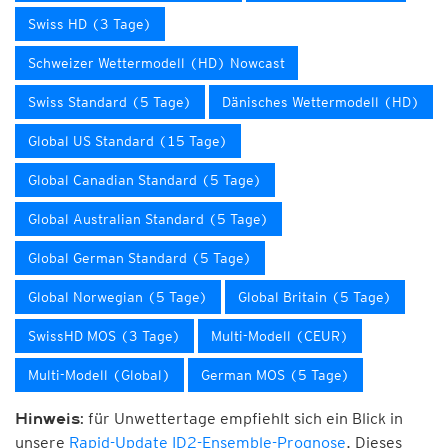
Swiss HD (3 Tage)
Schweizer Wettermodell (HD) Nowcast
Swiss Standard (5 Tage)
Dänisches Wettermodell (HD)
Global US Standard (15 Tage)
Global Canadian Standard (5 Tage)
Global Australian Standard (5 Tage)
Global German Standard (5 Tage)
Global Norwegian (5 Tage)
Global Britain (5 Tage)
SwissHD MOS (3 Tage)
Multi-Modell (CEUR)
Multi-Modell (Global)
German MOS (5 Tage)
für Unwettertage empfiehlt sich ein Blick in
Hinweis:
unsere
Rapid-Update ID2-Ensemble-Prognose
. Dieses