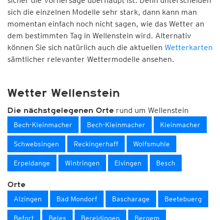
sicher die Vorhersage überhaupt ist. Denn unterscheiden
sich die einzelnen Modelle sehr stark, dann kann man
momentan einfach noch nicht sagen, wie das Wetter an
dem bestimmten Tag in Wellenstein wird. Alternativ
können Sie sich natürlich auch die aktuellen
Wetterkarten
sämtlicher relevanter Wettermodelle ansehen.
Wetter Wellenstein
rund um Wellenstein
Die nächstgelegenen Orte
Bech-Kleinmacher
Bech-Kleinmacher
Kleinmacher
Schwebsingen
Reckingerhaff
Wolfsmuhle
Erpeldange
Wintringen
Elvingen
Besch
Orte
Alzingen
Bad Mondorf
Bascharage
Beetebuerg
Befort
Beles
Bereldingen
Bergem