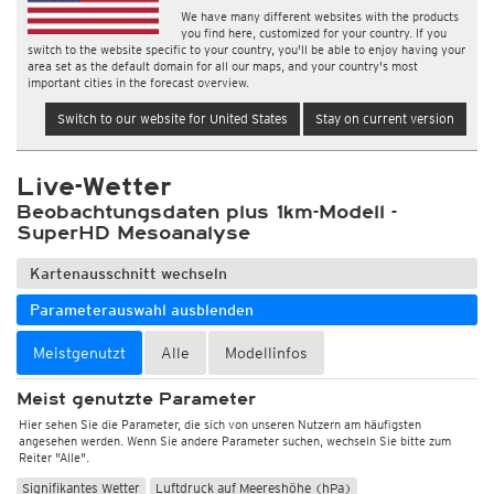
We have many different websites with the products
you find here, customized for your country. If you
switch to the website specific to your country, you'll be able to enjoy having your
area set as the default domain for all our maps, and your country's most
important cities in the forecast overview.
Switch to our website for United States
Stay on current version
Live-Wetter
Beobachtungsdaten plus 1km-Modell -
SuperHD Mesoanalyse
Kartenausschnitt wechseln
Parameterauswahl ausblenden
Meistgenutzt
Alle
Modellinfos
Meist genutzte Parameter
Hier sehen Sie die Parameter, die sich von unseren Nutzern am häufigsten
angesehen werden. Wenn Sie andere Parameter suchen, wechseln Sie bitte zum
Reiter "Alle".
Signifikantes Wetter
Luftdruck auf Meereshöhe (hPa)