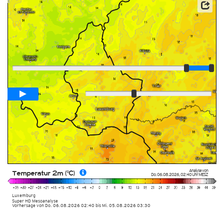
Player
Animationsspanne
02:00h
Langsam
Schnell
Analyse von
Temperatur 2m (°C)
Do. 06.08.2026
,
02:40 Uhr
MESZ
Luxemburg
Super HD Mesoanalyse
Vorhersage von Do. 06.08.2026 02:40 bis Mi. 05.08.2026 03:30