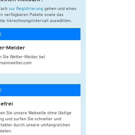
PLUS
Nord- und Südamerika
Schneehöhen, täglich
fach
zur Registrierung
gehen und eines
Infrarot
(Tag und Nacht)
Schneehöhenänderung, täglich
SA)
en verfügbaren Pakete sowie das
Top Alarm
(Tag und Nacht)
Neuschnee, 12std
te Abrechnungsintervall auswählen.
Wasserdampf
(Tag und Nacht)
Neuschnee, 24std
Satellit Super HD
(Nur Tag)
Radiosonden
1
Satellit visible
(Nur Tag)
Temperatur, 850hPa
Australien und Amerikas
CAPE, bodennah
er-Melder
Infrarot
(Tag und Nacht)
Vertikale Windscherung 0-6 km
 Sie Wetter-Melder bei
Top Alarm
(Tag und Nacht)
Schneefallgrenze
lmannwetter.com
Wasserdampf
(Tag und Nacht)
Windgeschwindigkeit, 300hPa
Satellit HD
(Nur Tag)
Satellit visible
(Nur Tag)
2
efrei
en Sie unsere Webseite ohne lästige
g und surfen Sie schneller und
tabler durch unsere umfangreichen
daten.