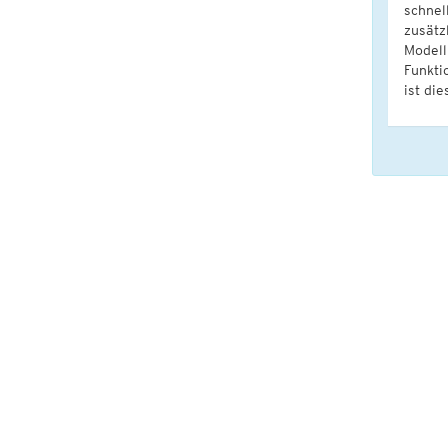
schnel
zusätz
Modell
Funkti
ist die