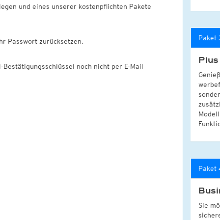
egen und eines unserer kostenpflichten Pakete
Paket 
hr Passwort zurücksetzen.
Plus
l-Bestätigungsschlüssel noch nicht per E-Mail
Genieß
werbef
sonder
zusätz
Modell
Funkti
Paket 
Busi
Sie mö
sicher