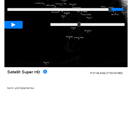
Player
Animationsspanne
00:05h
Langsam
Schnell
Satellit Super HD
Fr. 07.08.2026
,
07:50 Uhr
MESZ
Nord- und Südamerika