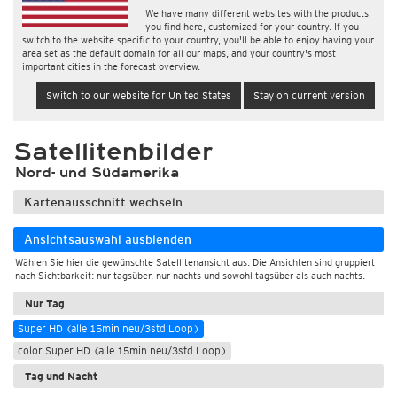
We have many different websites with the products
you find here, customized for your country. If you
switch to the website specific to your country, you'll be able to enjoy having your
area set as the default domain for all our maps, and your country's most
important cities in the forecast overview.
Switch to our website for United States
Stay on current version
Satellitenbilder
Nord- und Südamerika
Kartenausschnitt wechseln
Ansichtsauswahl ausblenden
Wählen Sie hier die gewünschte Satellitenansicht aus. Die Ansichten sind gruppiert
nach Sichtbarkeit: nur tagsüber, nur nachts und sowohl tagsüber als auch nachts.
Nur Tag
Super HD (alle 15min neu/3std Loop)
color Super HD (alle 15min neu/3std Loop)
Tag und Nacht