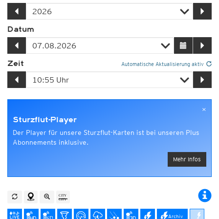
Datum
Zeit
Automatische Aktualisierung aktiv
×
Sturzflut-Player
Der Player für unsere Sturzflut-Karten ist bei unseren Plus
Abonnements inklusive.
Mehr Infos
Archiv