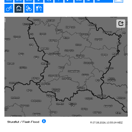
Datenbasis: Deutscher Wetterdienst (DWD), Kachelmann GmbH
Sturzflut / Flash Flood
Fr. 07.08.2026
,
10:55 Uhr
MESZ