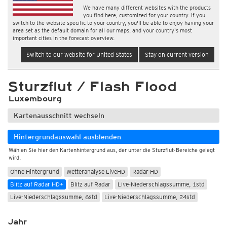
We have many different websites with the products
you find here, customized for your country. If you
switch to the website specific to your country, you'll be able to enjoy having your
area set as the default domain for all our maps, and your country's most
important cities in the forecast overview.
Switch to our website for United States
Stay on current version
Sturzflut / Flash Flood
Luxembourg
Kartenausschnitt wechseln
Hintergrundauswahl ausblenden
Wählen Sie hier den Kartenhintergrund aus, der unter die Sturzflut-Bereiche gelegt
wird.
Ohne Hintergrund
Wetteranalyse LiveHD
Radar HD
Blitz auf Radar HD+
Blitz auf Radar
Live-Niederschlagssumme, 1std
Live-Niederschlagssumme, 6std
Live-Niederschlagssumme, 24std
Jahr