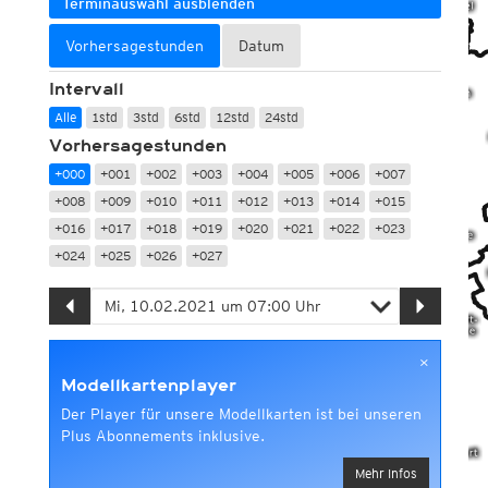
Terminauswahl ausblenden
Vorhersagestunden
Datum
Intervall
Alle
1std
3std
6std
12std
24std
Vorhersagestunden
+000
+001
+002
+003
+004
+005
+006
+007
+008
+009
+010
+011
+012
+013
+014
+015
+016
+017
+018
+019
+020
+021
+022
+023
+024
+025
+026
+027
×
Modellkartenplayer
Der Player für unsere Modellkarten ist bei unseren
Plus Abonnements inklusive.
Mehr Infos