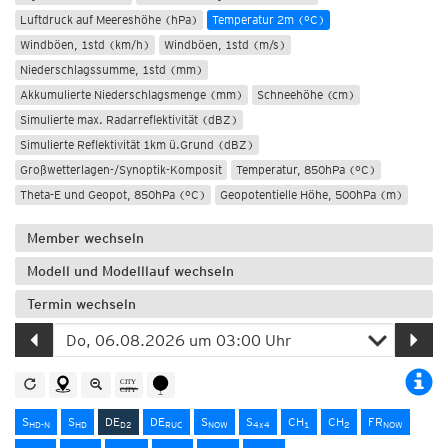
Luftdruck auf Meereshöhe (hPa)
Temperatur 2m (°C)
Windböen, 1std (km/h)
Windböen, 1std (m/s)
Niederschlagssumme, 1std (mm)
Akkumulierte Niederschlagsmenge (mm)
Schneehöhe (cm)
Simulierte max. Radarreflektivität (dBZ)
Simulierte Reflektivität 1km ü.Grund (dBZ)
Großwetterlagen-/Synoptik-Komposit
Temperatur, 850hPa (°C)
Theta-E und Geopot, 850hPa (°C)
Geopotentielle Höhe, 500hPa (m)
Member wechseln
Modell und Modelllauf wechseln
Termin wechseln
S
S
DE
DE
S
S
CH
CH
FR
HD-N
HD
D2
RUC
NOW
4x4
1
2
NOW