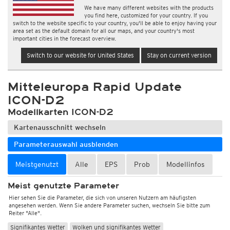
We have many different websites with the products
you find here, customized for your country. If you
switch to the website specific to your country, you'll be able to enjoy having your
area set as the default domain for all our maps, and your country's most
important cities in the forecast overview.
Switch to our website for United States
Stay on current version
Mitteleuropa Rapid Update
ICON-D2
Modellkarten ICON-D2
Kartenausschnitt wechseln
Parameterauswahl ausblenden
Meistgenutzt
Alle
EPS
Prob
Modellinfos
Meist genutzte Parameter
Hier sehen Sie die Parameter, die sich von unseren Nutzern am häufigsten
angesehen werden. Wenn Sie andere Parameter suchen, wechseln Sie bitte zum
Reiter "Alle".
Signifikantes Wetter
Wolken und signifikantes Wetter