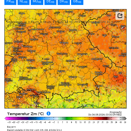
FR
NL
MU
DE
DK
GB
HD
HD
HD
HD
HD
HD
Datenbasis: Deutscher Wetterdienst (DWD)
Updatezeiten: ca. 3:50 Uhr, 6:50 Uhr, 9:50 Uhr, 12:50 Uhr, 15:50 Uhr, 18:50 Uhr, 21:50 Uhr
und 0:50 Uhr
Prognose für
Temperatur 2m (°C)
Do. 06.08.2026
,
03:00 Uhr
MESZ
Bayern
Rapid Update ICON-D2
vom
05.08.2026/21z