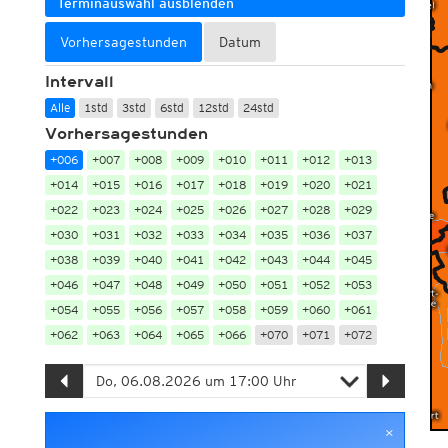
Terminauswahl ausblenden
Vorhersagestunden
Datum
Intervall
Alle
1std
3std
6std
12std
24std
Vorhersagestunden
+006
+007
+008
+009
+010
+011
+012
+013
+014
+015
+016
+017
+018
+019
+020
+021
+022
+023
+024
+025
+026
+027
+028
+029
+030
+031
+032
+033
+034
+035
+036
+037
+038
+039
+040
+041
+042
+043
+044
+045
+046
+047
+048
+049
+050
+051
+052
+053
+054
+055
+056
+057
+058
+059
+060
+061
+062
+063
+064
+065
+066
+070
+071
+072
×