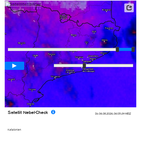
Satellitendaten: EUMETSAT
Player
Animationsspanne
01:00h
Langsam
Schnell
Satellit Nebel-Check
Do. 06.08.2026
,
06:05 Uhr
MESZ
Katalonien