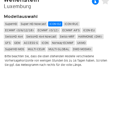
Luxemburg
Modellauswahl
SuperHD
Super HD Nowcast
ICON-D2
ICON-RUC
ECMWF (0/6/12/18)
ECMWF (0/12)
ECMWF AIFS
ICON-EU
SwissHD 4x4
SwissHD 4x4 Nowcast
Swiss-MRF
HARMONIE (DMI)
GFS
GEM
ACCESS-G
ICON
Norway-ECMWF
UKMO
SuperHD-MOS
MULTI-CEUR
MULTI-GLOBAL
DWD-MOSMIX
Bitte beachten Sie, dass die oben stehenden Modelle verschiedene
Vorhersagehorizonte von wenigen Stunden bis zu 16 Tagen haben. Scrollen
Sie ggf. das Meteogramm nach rechts für die volle Länge.