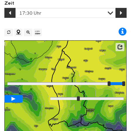
Zeit
Player
Animationsspanne
02:00h
Langsam
Schnell