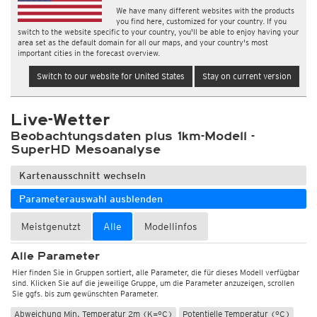
We have many different websites with the products
you find here, customized for your country. If you
switch to the website specific to your country, you'll be able to enjoy having your
area set as the default domain for all our maps, and your country's most
important cities in the forecast overview.
Switch to our website for United States
Stay on current version
Live-Wetter
Beobachtungsdaten plus 1km-Modell -
SuperHD Mesoanalyse
Kartenausschnitt wechseln
Wetter, Luftdruck
Parameterauswahl ausblenden
Temperatur und Luftfeuchtigkeit
Temperatur 2m (°C)
Temperatur 2m (Raster) (°C)
Meistgenutzt
Alle
Modellinfos
Temperatur 2m (Farbsehschwäche) (°C)
Alle Parameter
Temperatur 2m, flexible Skala (°C)
Temperatur 2m, Windvektoren (°C)
Hier finden Sie in Gruppen sortiert, alle Parameter, die für dieses Modell verfügbar
Max. Temperatur 2m, 12std (°C)
Min. Temperatur 2m, 12std (°C)
sind. Klicken Sie auf die jeweilige Gruppe, um die Parameter anzuzeigen, scrollen
Sie ggfs. bis zum gewünschten Parameter.
Abweichung Max. Temperatur 2m (K=°C)
Abweichung Min. Temperatur 2m (K=°C)
Potentielle Temperatur (°C)