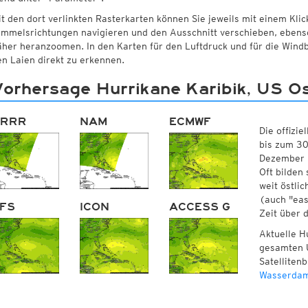
t den dort verlinkten Rasterkarten können Sie jeweils mit einem Klic
immelsrichtungen navigieren und den Ausschnitt verschieben, ebenso 
äher heranzoomen. In den Karten für den Luftdruck und für die Windb
n Laien direkt zu erkennen.
orhersage Hurrikane Karibik, US Os
RRR
NAM
ECMWF
Die offizie
bis zum 30
Dezember i
Oft bilden 
weit östli
(auch "eas
FS
ICON
ACCESS G
Zeit über 
Aktuelle Hu
gesamten 
Satellitenb
Wasserda