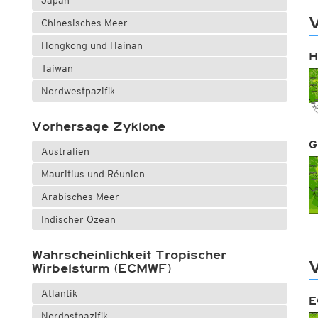
Japan
V
Chinesisches Meer
Hongkong und Hainan
H
Taiwan
Nordwestpazifik
Vorhersage Zyklone
G
Australien
Mauritius und Réunion
Arabisches Meer
Indischer Ozean
Wahrscheinlichkeit Tropischer
Wirbelsturm (ECMWF)
Atlantik
E
Nordostpazifik