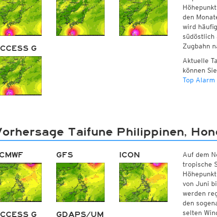
Höhepunkt 
den Monate
wird häufig
südöstlich 
Zugbahn n
CCESS G
Aktuelle T
können Sie
Top Alarm
orhersage Taifune Philippinen, Ho
CMWF
GFS
ICON
Auf dem No
tropische 
Höhepunkt 
von Juni b
werden reg
den sogena
selten Win
CCESS G
GDAPS/UM