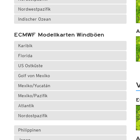
Nordwestpazifik
Indischer Ozean
A
ECMWF Modellkarten Windböen
Karibik
Florida
US Ostküste
Golf von Mexiko
V
Mexiko/Yucatán
Mexiko/Pazifik
E
Atlantik
Nordostpazifik
Philippinen
A