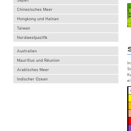
Japan
Chinesisches Meer
Hongkong und Hainan
Taiwan
Nordwestpazifik
S
Australien
Mauritius und Réunion
In
S
Arabisches Meer
K
Indischer Ozean
e