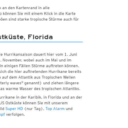
k an den Kartenrand in alle
können Sie mit einem Klick in die Karte
öen sind starke tropische Stürme auch für
tküste, Florida
lle Hurrikansaison dauert hier vom 1. Juni
. November, wobei auch im Mai und im
n einigen Fällen Stürme auftreten können.
sich die hier auftretenden Hurrikane bereits
ch auf dem Atlantik aus Tropischen Wellen
terly waves" genannt) und ziehen längere
das warme Wasser des tropischen Atlantiks.
rrikane in der Karibik, in Florida und an der
US Ostküste können Sie mit unserem
ild
Super HD
(nur Tag),
Top Alarm
und
mpf
verfolgen.