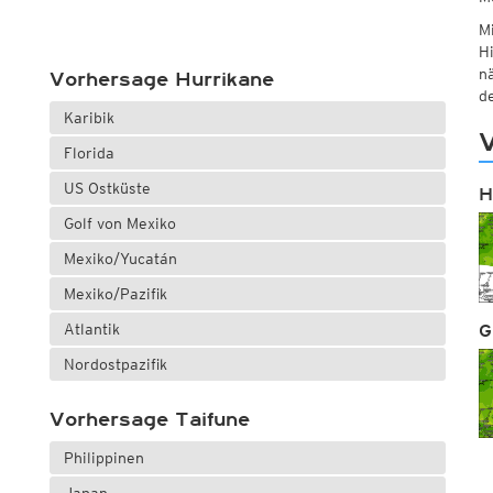
Mi
H
n
Vorhersage Hurrikane
de
Karibik
V
Florida
US Ostküste
H
Golf von Mexiko
Mexiko/Yucatán
Mexiko/Pazifik
Atlantik
G
Nordostpazifik
Vorhersage Taifune
Philippinen