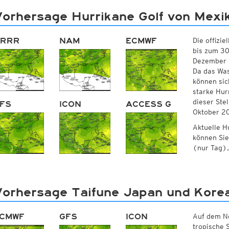
orhersage Hurrikane Golf von Mexi
RRR
NAM
ECMWF
Die offizie
bis zum 30
Dezember i
Da das Was
können sic
starke Hur
dieser Ste
FS
ICON
ACCESS G
Oktober 20
Aktuelle H
können Sie
(nur Tag)
Vorhersage Taifune Japan und Kore
CMWF
GFS
ICON
Auf dem No
tropische 