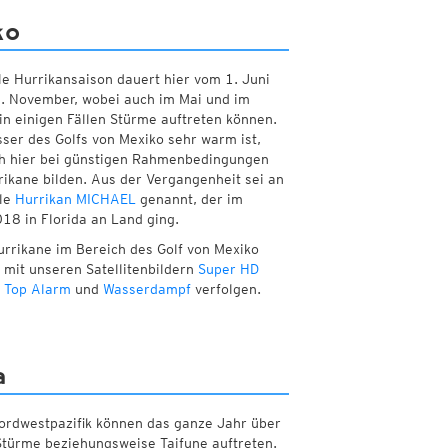
ko
lle Hurrikansaison dauert hier vom 1. Juni
. November, wobei auch im Mai und im
n einigen Fällen Stürme auftreten können.
ser des Golfs von Mexiko sehr warm ist,
h hier bei günstigen Rahmenbedingungen
rikane bilden. Aus der Vergangenheit sei an
lle
Hurrikan MICHAEL
genannt, der im
18 in Florida an Land ging.
urrikane im Bereich des Golf von Mexiko
 mit unseren Satellitenbildern
Super HD
,
Top Alarm
und
Wasserdampf
verfolgen.
a
rdwestpazifik können das ganze Jahr über
Stürme beziehungsweise Taifune auftreten.