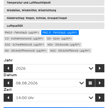
Temperatur und Luftfeuchtigkeit
Windböen, Windmittel, Windrichtung
Niederschlag: Regen, Schnee, Graupel/Hagel
Luftqualität
PM10 - Feinstaub (µg/m³)
PM2.5 - Feinstaub (µg/m³)
CO - Kohlenmonoxid (µg/m³)
O3 - Ozon (µg/m³)
SO2 - Schwefeldioxid (µg/m³)
NOx - Stickoxide (µg/m³)
NO - Stickstoffmonoxid (µg/m³)
NO2 - Stickstoffdioxid (µg/m³)
Jahr
Datum
Zeit