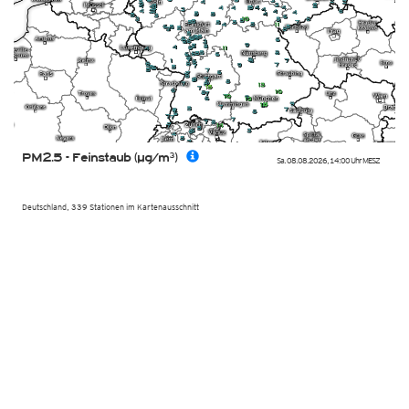
PM2.5 - Feinstaub (µg/m³)
Sa. 08.08.2026
,
14:00 Uhr
MESZ
Deutschland, 339 Stationen im Kartenausschnitt