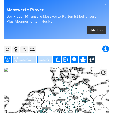
×
Messwerte-Player
Der Player für unsere Messwerte-Karten ist bei unseren
Plus Abonnements inklusive.
Mehr Infos
(c) Landesumweltämter