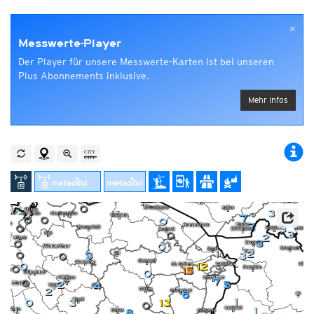
×
Messwerte-Player
Der Player für unsere Messwerte-Karten ist bei unseren
Plus Abonnements inklusive.
Mehr Infos
0
3
7
0
0
0
7
0
3
3
0
2
3
0
0
1
2
0
3
3
0
0
12
0
15
0
7
0
2
5
4
2
8
1
0
3
13
0
1
1
8