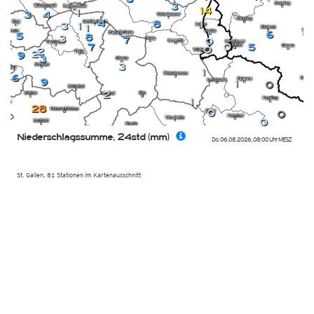
3
14
1
3
4
4
8
1
3
1
1
6
5
8
3
7
0
7
0
5
0
2
2
9
3
3
1
6
9
1
0
2
1
28
0
0
0
Niederschlagssumme, 24std (mm)
Do. 06.08.2026
,
08:00 Uhr
MESZ
St. Gallen, 81 Stationen im Kartenausschnitt