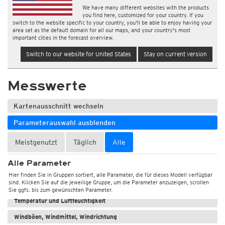
We have many different websites with the products
you find here, customized for your country. If you
switch to the website specific to your country, you'll be able to enjoy having your
area set as the default domain for all our maps, and your country's most
important cities in the forecast overview.
Switch to our website for United States
Stay on current version
Messwerte
Kartenausschnitt wechseln
Parameterauswahl ausblenden
Meistgenutzt
Täglich
Alle
Alle Parameter
Hier finden Sie in Gruppen sortiert, alle Parameter, die für dieses Modell verfügbar
sind. Klicken Sie auf die jeweilige Gruppe, um die Parameter anzuzeigen, scrollen
Wetter, Luftdruck
Sie ggfs. bis zum gewünschten Parameter.
Temperatur und Luftfeuchtigkeit
Windböen, Windmittel, Windrichtung