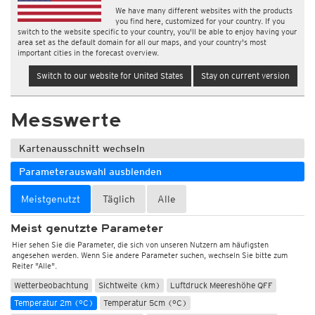
We have many different websites with the products
you find here, customized for your country. If you
switch to the website specific to your country, you'll be able to enjoy having your
area set as the default domain for all our maps, and your country's most
important cities in the forecast overview.
Switch to our website for United States
Stay on current version
Messwerte
Kartenausschnitt wechseln
Parameterauswahl ausblenden
Meistgenutzt
Täglich
Alle
Meist genutzte Parameter
Hier sehen Sie die Parameter, die sich von unseren Nutzern am häufigsten
angesehen werden. Wenn Sie andere Parameter suchen, wechseln Sie bitte zum
Reiter "Alle".
Wetterbeobachtung
Sichtweite (km)
Luftdruck Meereshöhe QFF
Temperatur 2m (°C)
Temperatur 5cm (°C)