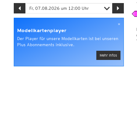
×
Modellkartenplayer
Der Player für unsere Modellkarten ist bei unseren
Plus Abonnements inklusive.
Mehr Infos