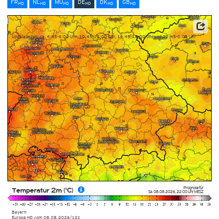
FR
NL
MU
DE
DK
GB
HD
HD
HD
HD
HD
HD
Datenbasis: Deutscher Wetterdienst (DWD)
Updatezeiten: ca. 4:45-6:00 Uhr, 10:45-12:00 Uhr, 16:45-18:00 Uhr und 22:45-0:00 Uhr
Prognose für
Temperatur 2m (°C)
Sa. 08.08.2026
,
22:00 Uhr
MESZ
Bayern
Europa HD
vom
08.08.2026/12z