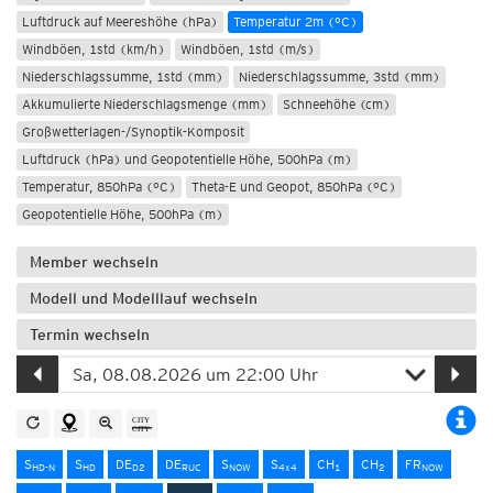
Luftdruck auf Meereshöhe (hPa)
Temperatur 2m (°C)
Windböen, 1std (km/h)
Windböen, 1std (m/s)
Niederschlagssumme, 1std (mm)
Niederschlagssumme, 3std (mm)
Akkumulierte Niederschlagsmenge (mm)
Schneehöhe (cm)
Großwetterlagen-/Synoptik-Komposit
Luftdruck (hPa) und Geopotentielle Höhe, 500hPa (m)
Temperatur, 850hPa (°C)
Theta-E und Geopot, 850hPa (°C)
Geopotentielle Höhe, 500hPa (m)
Member wechseln
Modell und Modelllauf wechseln
Termin wechseln
S
S
DE
DE
S
S
CH
CH
FR
HD-N
HD
D2
RUC
NOW
4x4
1
2
NOW