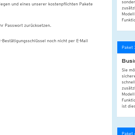
sonder
egen und eines unserer kostenpflichten Pakete
zusätz
Modell
Funkti
hr Passwort zurücksetzen.
l-Bestätigungsschlüssel noch nicht per E-Mail
Paket 
Busi
Sie mö
sicher
schnel
zusätz
Modell
Funkti
ist die
Paket 