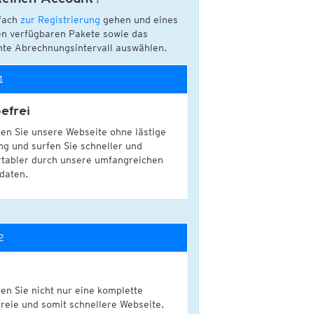
Nord- und Südamerika
Neuschnee, 24std
fach
zur Registrierung
gehen und eines
Infrarot
(Tag und Nacht)
SA)
en verfügbaren Pakete sowie das
Radiosonden
Top Alarm
(Tag und Nacht)
te Abrechnungsintervall auswählen.
Wasserdampf
(Tag und Nacht)
Temperatur, 850hPa
Satellit Super HD
(Nur Tag)
CAPE, bodennah
1
Satellit visible
(Nur Tag)
Vertikale Windscherung 0-6 km
Schneefallgrenze
Australien und Amerikas
efrei
Windgeschwindigkeit, 300hPa
Infrarot
(Tag und Nacht)
en Sie unsere Webseite ohne lästige
Top Alarm
(Tag und Nacht)
g und surfen Sie schneller und
Wasserdampf
(Tag und Nacht)
tabler durch unsere umfangreichen
Satellit HD
(Nur Tag)
daten.
Satellit visible
(Nur Tag)
2
en Sie nicht nur eine komplette
reie und somit schnellere Webseite,