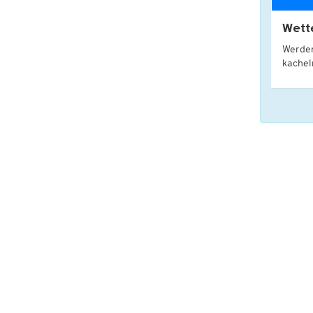
Wett
Werden
kache