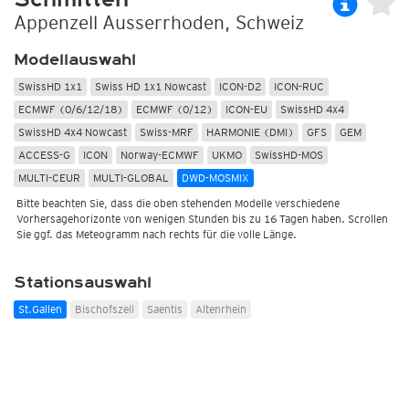
Appenzell Ausserrhoden, Schweiz
Modellauswahl
SwissHD 1x1
Swiss HD 1x1 Nowcast
ICON-D2
ICON-RUC
ECMWF (0/6/12/18)
ECMWF (0/12)
ICON-EU
SwissHD 4x4
SwissHD 4x4 Nowcast
Swiss-MRF
HARMONIE (DMI)
GFS
GEM
ACCESS-G
ICON
Norway-ECMWF
UKMO
SwissHD-MOS
MULTI-CEUR
MULTI-GLOBAL
DWD-MOSMIX
Bitte beachten Sie, dass die oben stehenden Modelle verschiedene
Vorhersagehorizonte von wenigen Stunden bis zu 16 Tagen haben. Scrollen
Sie ggf. das Meteogramm nach rechts für die volle Länge.
Stationsauswahl
St.Gallen
Bischofszell
Saentis
Altenrhein