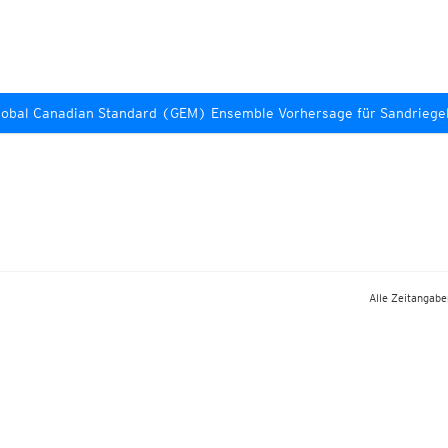
lobal Canadian Standard (GEM) Ensemble Vorhersage für Sandriege
Alle Zeitangaben