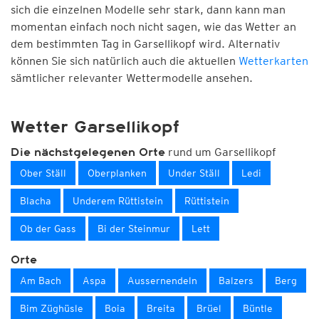
sich die einzelnen Modelle sehr stark, dann kann man
momentan einfach noch nicht sagen, wie das Wetter an
dem bestimmten Tag in Garsellikopf wird. Alternativ
können Sie sich natürlich auch die aktuellen
Wetterkarten
sämtlicher relevanter Wettermodelle ansehen.
Wetter Garsellikopf
rund um Garsellikopf
Die nächstgelegenen Orte
Ober Ställ
Oberplanken
Under Ställ
Ledi
Blacha
Underem Rüttistein
Rüttistein
Ob der Gass
Bi der Steinmur
Lett
Orte
Am Bach
Aspa
Aussernendeln
Balzers
Berg
Bim Züghüsle
Boia
Breita
Brüel
Büntle