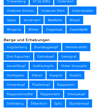
Triesenberg
Uf da Stötz
Underdorf
Underem Schloss
Underem Stein
Unternendeln
Vaduz
Vorderdorf
Waldteile
Widum
Wingerta
Winkel
Ziegelmad
Zweistäpfle
Berge und Erhebungen
Augstenberg
Brandeggakopf
Demmerahöhi
Drei Kapuziner
Galinakopf
Gamsgrat
Garsellikopf
Goldlochspitz
Hinter-Grauspitz
Hochspeler
Kläusli
Kuegrat
Nospitz
Ochsenkopf
Plasteikopf
Rappastein
Rappasteinsattel
Rappenstein
Scheuakopf
Schönberg
Silberhorn
Spitz
Stachlerkopf