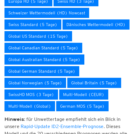
Europa HD (5 Tage)
Swiss HD (3 Tage)
Schweizer Wettermodell (HD) Nowcast
Swiss Standard (5 Tage)
Dänisches Wettermodell (HD)
Global US Standard (15 Tage)
Global Canadian Standard (5 Tage)
Global Australian Standard (5 Tage)
Global German Standard (5 Tage)
Global Norwegian (5 Tage)
Global Britain (5 Tage)
SwissHD MOS (3 Tage)
Multi-Modell (CEUR)
Multi-Modell (Global)
German MOS (5 Tage)
für Unwettertage empfiehlt sich ein Blick in
Hinweis:
unsere
Rapid-Update ID2-Ensemble-Prognose
. Dieses
Modell und die 20 verschiedenen Prognosen werden alle