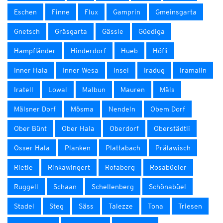
Eschen
Finne
Flux
Gamprin
Gmeinsgarta
Gnetsch
Gräsgarta
Gässle
Güediga
Hampfländer
Hinderdorf
Hueb
Höfli
Inner Hala
Inner Wesa
Insel
Iradug
Iramalin
Iratell
Lowal
Malbun
Mauren
Mäls
Mälsner Dorf
Mösma
Nendeln
Obem Dorf
Ober Bünt
Ober Hala
Oberdorf
Oberstädtli
Osser Hala
Planken
Plattabach
Prälawisch
Rietle
Rinkawingert
Rofaberg
Rosabüeler
Ruggell
Schaan
Schellenberg
Schönabüel
Stadel
Steg
Säss
Talezze
Tona
Triesen