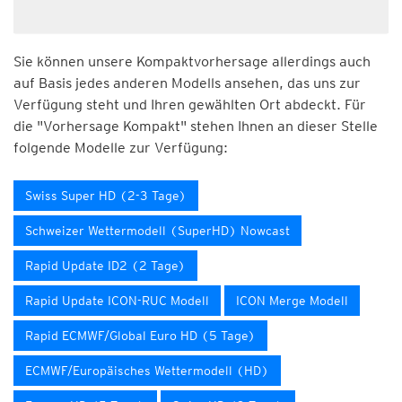
Sie können unsere Kompaktvorhersage allerdings auch
auf Basis jedes anderen Modells ansehen, das uns zur
Verfügung steht und Ihren gewählten Ort abdeckt. Für
die "Vorhersage Kompakt" stehen Ihnen an dieser Stelle
folgende Modelle zur Verfügung:
Swiss Super HD (2-3 Tage)
Schweizer Wettermodell (SuperHD) Nowcast
Rapid Update ID2 (2 Tage)
Rapid Update ICON-RUC Modell
ICON Merge Modell
Rapid ECMWF/Global Euro HD (5 Tage)
ECMWF/Europäisches Wettermodell (HD)