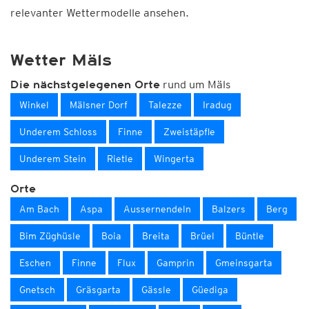
relevanter Wettermodelle ansehen.
Wetter Mäls
rund um Mäls
Die nächstgelegenen Orte
Winkel
Mälsner Dorf
Talezze
Iradug
Underem Schloss
Finne
Zweistäpfle
Underem Stein
Rietle
Wingerta
Orte
Am Bach
Aspa
Aussernendeln
Balzers
Berg
Bim Züghüsle
Boia
Breita
Brüel
Büntle
Eschen
Finne
Flux
Gamprin
Gmeinsgarta
Gnetsch
Gräsgarta
Gässle
Güediga