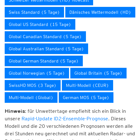
Schweizer Wettermodell (HD) Nowcast
Swiss Standard (5 Tage)
Dänisches Wettermodell (HD)
Global US Standard (15 Tage)
Global Canadian Standard (5 Tage)
Global Australian Standard (5 Tage)
Global German Standard (5 Tage)
Global Norwegian (5 Tage)
Global Britain (5 Tage)
SwissHD MOS (3 Tage)
Multi-Modell (CEUR)
Multi-Modell (Global)
German MOS (5 Tage)
für Unwettertage empfiehlt sich ein Blick in
Hinweis:
unsere
Rapid-Update ID2-Ensemble-Prognose
. Dieses
Modell und die 20 verschiedenen Prognosen werden alle
drei Stunden neu gerechnet und mit aktuellen Radar- und