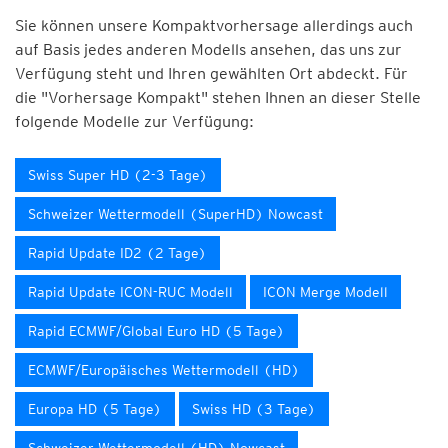
Sie können unsere Kompaktvorhersage allerdings auch
auf Basis jedes anderen Modells ansehen, das uns zur
Verfügung steht und Ihren gewählten Ort abdeckt. Für
die "Vorhersage Kompakt" stehen Ihnen an dieser Stelle
folgende Modelle zur Verfügung:
Swiss Super HD (2-3 Tage)
Schweizer Wettermodell (SuperHD) Nowcast
Rapid Update ID2 (2 Tage)
Rapid Update ICON-RUC Modell
ICON Merge Modell
Rapid ECMWF/Global Euro HD (5 Tage)
ECMWF/Europäisches Wettermodell (HD)
Europa HD (5 Tage)
Swiss HD (3 Tage)