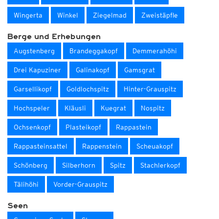
Wingerta
Winkel
Ziegelmad
Zweistäpfle
Berge und Erhebungen
Augstenberg
Brandeggakopf
Demmerahöhi
Drei Kapuziner
Galinakopf
Gamsgrat
Garsellikopf
Goldlochspitz
Hinter-Grauspitz
Hochspeler
Kläusli
Kuegrat
Nospitz
Ochsenkopf
Plasteikopf
Rappastein
Rappasteinsattel
Rappenstein
Scheuakopf
Schönberg
Silberhorn
Spitz
Stachlerkopf
Tälihöhi
Vorder-Grauspitz
Seen