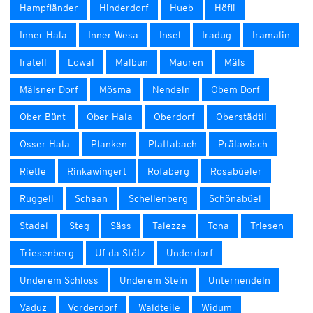
Hampfländer
Hinderdorf
Hueb
Höfli
Inner Hala
Inner Wesa
Insel
Iradug
Iramalin
Iratell
Lowal
Malbun
Mauren
Mäls
Mälsner Dorf
Mösma
Nendeln
Obem Dorf
Ober Bünt
Ober Hala
Oberdorf
Oberstädtli
Osser Hala
Planken
Plattabach
Prälawisch
Rietle
Rinkawingert
Rofaberg
Rosabüeler
Ruggell
Schaan
Schellenberg
Schönabüel
Stadel
Steg
Säss
Talezze
Tona
Triesen
Triesenberg
Uf da Stötz
Underdorf
Underem Schloss
Underem Stein
Unternendeln
Vaduz
Vorderdorf
Waldteile
Widum