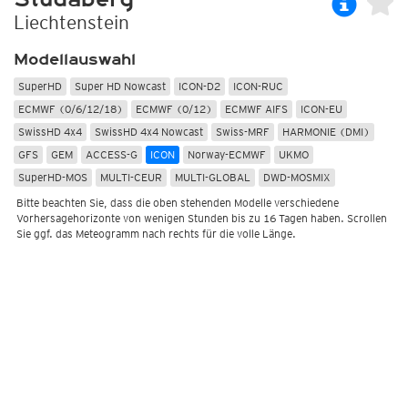
Liechtenstein
Modellauswahl
SuperHD
Super HD Nowcast
ICON-D2
ICON-RUC
ECMWF (0/6/12/18)
ECMWF (0/12)
ECMWF AIFS
ICON-EU
SwissHD 4x4
SwissHD 4x4 Nowcast
Swiss-MRF
HARMONIE (DMI)
GFS
GEM
ACCESS-G
ICON
Norway-ECMWF
UKMO
SuperHD-MOS
MULTI-CEUR
MULTI-GLOBAL
DWD-MOSMIX
Bitte beachten Sie, dass die oben stehenden Modelle verschiedene
Vorhersagehorizonte von wenigen Stunden bis zu 16 Tagen haben. Scrollen
Sie ggf. das Meteogramm nach rechts für die volle Länge.