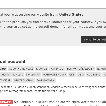
Globalstrahlung
Europa und Afrika
ro HD
CONUS HD
Bestätigte COVID-19 Todesfälle
(Archiv)
rinformationsdienst
Weitere Webseiten
eitere Radarprodukte aus anderen Ländern
Rapid Update CONUS HD
Infrarot
(Tag und Nacht)
schlagssummen
Sonstiges
safe.com
Weather.us
(Wettervorhersagen U
Globalstrahlung
Luftfeuchtigkeit
Nordamerika Canadian HD
Top Alarm
(Tag und Nacht)
adarsummen
Wassertemperatur
at you're accessing our website from:
United States
Meteologix.com
andard
British Columbia HD
Wasserdampf
(Tag und Nacht)
Globalstrahlung, 1std
Rel. Luftfeuchtigkeit
 Radarsummen
Potentielle Verdunstung
Weathermodels.com
th the products you find here, customized for your country. If you sw
Satellit HD
(Nur Tag)
Globalstrahlung
Taupunkt
ummen (DWD)
Feuchtefluss
AI / ML Modelle
aving your area set as the default domain for all our maps, and your c
rd
Satellit color
(Nur Tag)
Taupunktdifferenz
tensummen weltweit
Relative Vorticity
rkanal
Forschungsprojekte
Mitteleuropa Super HD (MOS)
ndard
Feuchtkugeltemperatur
kanal.kachelmannwetter.com
Cityclim.eu
Asien und Australien
Global German AICON
NEU
tandard
AVOSS
Switch to our web
Global US AIGFS
Satellit HD
(Tag und Nacht)
NEU
Standard
ECMWF AIFS
Top Alarm
(Tag und Nacht)
ndard
en Science
Wetterstationen erwerben
Graphcast IFS
Wasserdampf
(Tag und Nacht)
tandard
daten hochladen
meteosol.de
Pangu IFS
Vulkan Alarm
(Tag und Nacht)
bilder ansehen & hochladen
Nebel-Check
(Nur nachts)
dellauswahl
erHD
Super HD Nowcast
ICON-D2
ICON-RUC
ECMWF (0/6/12/18)
ECMWF
ssHD 4x4 Nowcast
Swiss-MRF
HARMONIE (DMI)
GFS
GEM
ACCESS-G
I
TI-CEUR
MULTI-GLOBAL
DWD-MOSMIX
e beachten Sie, dass die oben stehenden Modelle verschiedene Vorhersagehorizonte
ggf. das Meteogramm nach rechts für die volle Länge.
Sie können nun selbst wählen auf welchem Wettermodell d
HINWEIS