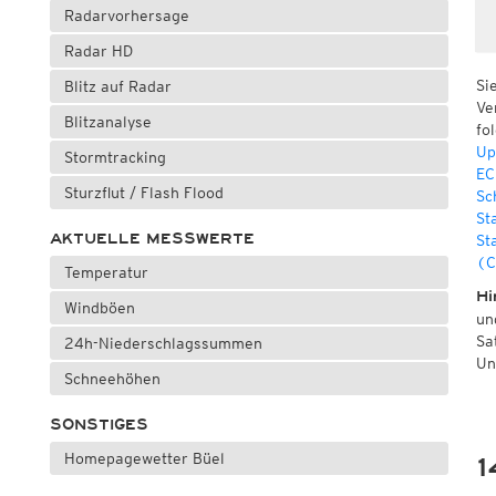
Radarvorhersage
Radar HD
Si
Blitz auf Radar
Ve
Blitzanalyse
fo
Up
Stormtracking
EC
Sturzflut / Flash Flood
Sc
St
AKTUELLE MESSWERTE
St
(C
Temperatur
Hi
Windböen
un
Sa
24h-Niederschlagssummen
Un
Schneehöhen
SONSTIGES
Homepagewetter Büel
1