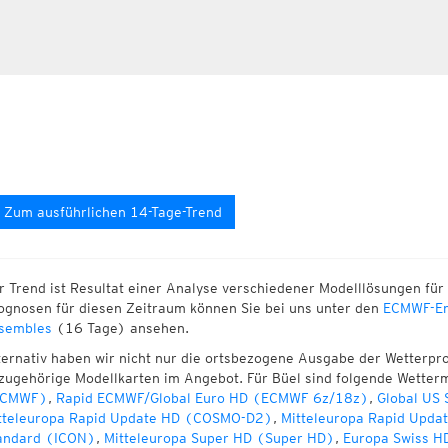
Zum ausführlichen 14-Tage-Trend
r Trend ist Resultat einer Analyse verschiedener Modelllösungen für 
ognosen für diesen Zeitraum können Sie bei uns unter den
ECMWF-En
sembles
(16 Tage) ansehen.
ternativ haben wir nicht nur die ortsbezogene Ausgabe der Wetterpr
zugehörige Modellkarten im Angebot. Für Büel sind folgende Wetter
ECMWF)
,
Rapid ECMWF/Global Euro HD (ECMWF 6z/18z)
,
Global US
tteleuropa Rapid Update HD (COSMO-D2)
,
Mitteleuropa Rapid Upda
andard (ICON)
,
Mitteleuropa Super HD (Super HD)
,
Europa Swiss H