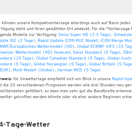
e können unsere Kompaktvorhersage allerdings auch auf Basis jedes
rfügung steht und Ihren gewählten Ort abdeckt. Für die "Vorhersage 
lgende Modelle zur Verfügung:
Swiss Super HD (2-3 Tage)
,
Schweize
date ID2 (2 Tage)
,
Rapid Update ICON-RUC Modell
,
ICON Merge Mod
MWF/Europäisches Wettermodell (HD)
,
Global ECMWF AIFS (15 Tag
hweizer Wettermodell (HD) Nowcast
,
Swiss Standard (5 Tage)
,
Däni
andard (15 Tage)
,
Global Canadian Standard (5 Tage)
,
Global Austr
andard (5 Tage)
,
Global Norwegian (5 Tage)
,
Global Britain (5 Tag
EUR)
,
Multi-Modell (Global)
,
German MOS (5 Tage)
für Unwettertage empfiehlt sich ein Blick in unsere
Rapid-Upd
nweis:
d die 20 verschiedenen Prognosen werden alle drei Stunden neu ger
tellitendaten gefüttert, so dass man sehr gut die Bandbreite erken
wetter getroffen werden könnte oder ob eher andere Regionen schw
4-Tage-Wetter