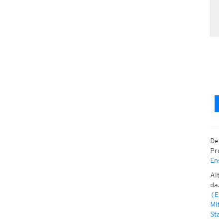
De
Pr
En
Al
da
(
Mi
St