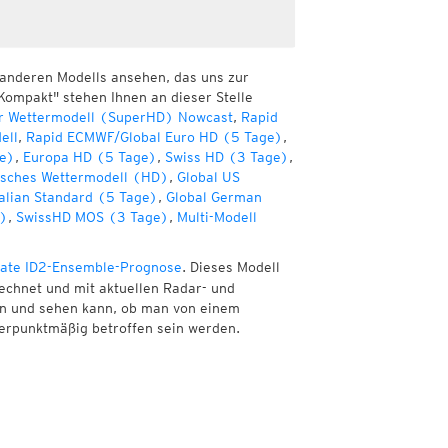
 anderen Modells ansehen, das uns zur
Kompakt" stehen Ihnen an dieser Stelle
r Wettermodell (SuperHD) Nowcast
,
Rapid
ell
,
Rapid ECMWF/Global Euro HD (5 Tage)
,
e)
,
Europa HD (5 Tage)
,
Swiss HD (3 Tage)
,
sches Wettermodell (HD)
,
Global US
alian Standard (5 Tage)
,
Global German
e)
,
SwissHD MOS (3 Tage)
,
Multi-Modell
ate ID2-Ensemble-Prognose
. Dieses Modell
echnet und mit aktuellen Radar- und
nen und sehen kann, ob man von einem
erpunktmäßig betroffen sein werden.