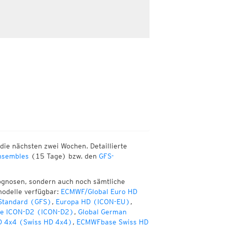
die nächsten zwei Wochen. Detaillierte
sembles
(15 Tage) bzw. den
GFS-
ognosen, sondern auch noch sämtliche
modelle verfügbar:
ECMWF/Global Euro HD
 Standard (GFS)
,
Europa HD (ICON-EU)
,
te ICON-D2 (ICON-D2)
,
Global German
D 4x4 (Swiss HD 4x4)
,
ECMWFbase Swiss HD