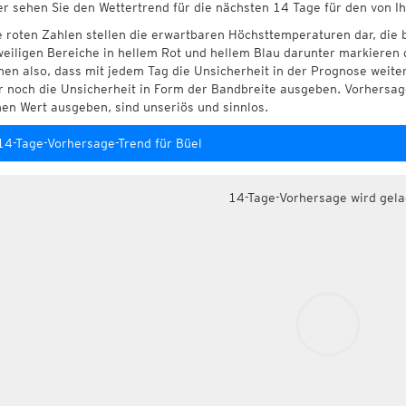
er sehen Sie den Wettertrend für die nächsten 14 Tage für den von I
e roten Zahlen stellen die erwartbaren Höchsttemperaturen dar, die 
weiligen Bereiche in hellem Rot und hellem Blau darunter markieren 
hen also, dass mit jedem Tag die Unsicherheit in der Prognose weite
r noch die Unsicherheit in Form der Bandbreite ausgeben. Vorhersage
nen Wert ausgeben, sind unseriös und sinnlos.
14-Tage-Vorhersage-Trend für Büel
14-Tage-Vorhersage wird gel