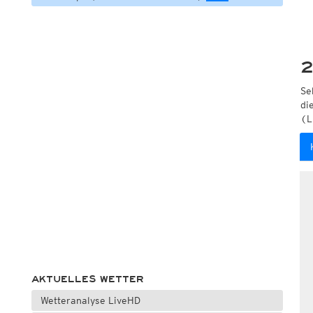
2
Se
di
(L
AKTUELLES WETTER
Wetteranalyse LiveHD