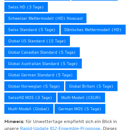
Swiss HD (3 Tage)
Schweizer Wettermodell (HD) Nowcast
Swiss Standard (5 Tage)
Dänisches Wettermodell (HD)
Global US Standard (15 Tage)
Global Canadian Standard (5 Tage)
Global Australian Standard (5 Tage)
Global German Standard (5 Tage)
Global Norwegian (5 Tage)
Global Britain (5 Tage)
SwissHD MOS (3 Tage)
Multi-Modell (CEUR)
Multi-Modell (Global)
German MOS (5 Tage)
für Unwettertage empfiehlt sich ein Blick in
Hinweis:
unsere
Rapid-Update ID2-Ensemble-Prognose
. Dieses