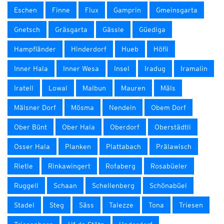
Eschen
Finne
Flux
Gamprin
Gmeinsgarta
Gnetsch
Gräsgarta
Gässle
Güediga
Hampfländer
Hinderdorf
Hueb
Höfli
Inner Hala
Inner Wesa
Insel
Iradug
Iramalin
Iratell
Lowal
Malbun
Mauren
Mäls
Mälsner Dorf
Mösma
Nendeln
Obem Dorf
Ober Bünt
Ober Hala
Oberdorf
Oberstädtli
Osser Hala
Planken
Plattabach
Prälawisch
Rietle
Rinkawingert
Rofaberg
Rosabüeler
Ruggell
Schaan
Schellenberg
Schönabüel
Stadel
Steg
Säss
Talezze
Tona
Triesen