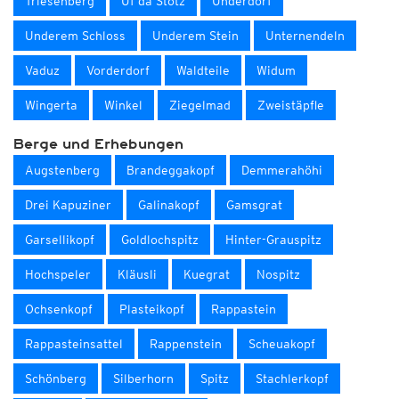
Triesenberg
Uf da Stötz
Underdorf
Underem Schloss
Underem Stein
Unternendeln
Vaduz
Vorderdorf
Waldteile
Widum
Wingerta
Winkel
Ziegelmad
Zweistäpfle
Berge und Erhebungen
Augstenberg
Brandeggakopf
Demmerahöhi
Drei Kapuziner
Galinakopf
Gamsgrat
Garsellikopf
Goldlochspitz
Hinter-Grauspitz
Hochspeler
Kläusli
Kuegrat
Nospitz
Ochsenkopf
Plasteikopf
Rappastein
Rappasteinsattel
Rappenstein
Scheuakopf
Schönberg
Silberhorn
Spitz
Stachlerkopf