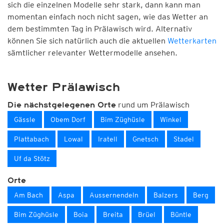
sich die einzelnen Modelle sehr stark, dann kann man
momentan einfach noch nicht sagen, wie das Wetter an
dem bestimmten Tag in Prälawisch wird. Alternativ
können Sie sich natürlich auch die aktuellen
Wetterkarten
sämtlicher relevanter Wettermodelle ansehen.
Wetter Prälawisch
rund um Prälawisch
Die nächstgelegenen Orte
Gässle
Obem Dorf
Bim Züghüsle
Winkel
Plattabach
Lowal
Iratell
Gnetsch
Stadel
Uf da Stötz
Orte
Am Bach
Aspa
Aussernendeln
Balzers
Berg
Bim Züghüsle
Boia
Breita
Brüel
Büntle