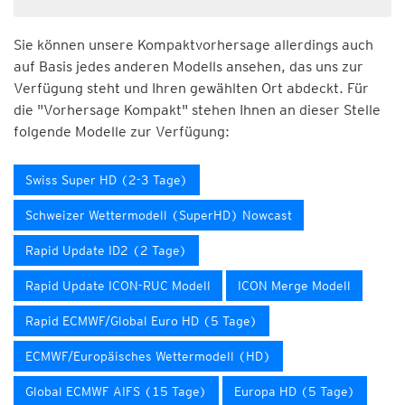
Sie können unsere Kompaktvorhersage allerdings auch
auf Basis jedes anderen Modells ansehen, das uns zur
Verfügung steht und Ihren gewählten Ort abdeckt. Für
die "Vorhersage Kompakt" stehen Ihnen an dieser Stelle
folgende Modelle zur Verfügung:
Swiss Super HD (2-3 Tage)
Schweizer Wettermodell (SuperHD) Nowcast
Rapid Update ID2 (2 Tage)
Rapid Update ICON-RUC Modell
ICON Merge Modell
Rapid ECMWF/Global Euro HD (5 Tage)
ECMWF/Europäisches Wettermodell (HD)
Global ECMWF AIFS (15 Tage)
Europa HD (5 Tage)