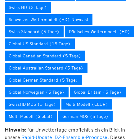
Swiss HD (3 Tage)
Schweizer Wettermodell (HD) Nowcast
Swiss Standard (5 Tage)
Dänisches Wettermodell (HD)
Global US Standard (15 Tage)
Global Canadian Standard (5 Tage)
Global Australian Standard (5 Tage)
Global German Standard (5 Tage)
Global Norwegian (5 Tage)
Global Britain (5 Tage)
SwissHD MOS (3 Tage)
Multi-Modell (CEUR)
Multi-Modell (Global)
German MOS (5 Tage)
für Unwettertage empfiehlt sich ein Blick in
Hinweis:
unsere
Rapid-Update ID2-Ensemble-Prognose
. Dieses