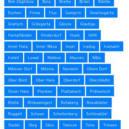
Bim Züghüsle
Boia
Breita
Brüel
Büntle
Eschen
Finne
Flux
Gamprin
Gmeinsgarta
Gnetsch
Gräsgarta
Gässle
Güediga
Hampfländer
Hinderdorf
Hueb
Höfli
Inner Hala
Inner Wesa
Insel
Iradug
Iramalin
Iratell
Lowal
Malbun
Mauren
Mäls
Mälsner Dorf
Mösma
Nendeln
Obem Dorf
Ober Bünt
Ober Hala
Oberdorf
Oberstädtli
Osser Hala
Planken
Plattabach
Prälawisch
Rietle
Rinkawingert
Rofaberg
Rosabüeler
Ruggell
Schaan
Schellenberg
Schönabüel
Stadel
Steg
Säss
Talezze
Tona
Triesen