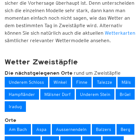
sicher die Vorhersage überhaupt ist. Denn unterscheiden
sich die einzelnen Modelle sehr stark, dann kann man
momentan einfach noch nicht sagen, wie das Wetter an
dem bestimmten Tag in Zweistäpfle wird. Alternativ
können Sie sich natürlich auch die aktuellen
Wetterkarten
sämtlicher relevanter Wettermodelle ansehen.
Wetter Zweistäpfle
rund um Zweistäpfle
Die nächstgelegenen Orte
Underem Schloss
Winkel
Finne
Talezze
Mäls
Hampfländer
Mälsner Dorf
Underem Stein
Brüel
Iradug
Orte
Am Bach
Aspa
Aussernendeln
Balzers
Berg