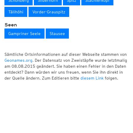
Schönberg
Silberhorn
Spitz
Stachlerkopf
Tälihöhi
Vorder-Grauspitz
Seen
Gampriner Seele
Stausee
Sämtliche Ortsinformationen auf dieser Webseite stammen von
Geonames.org
. Der Datensatz von Zweistäpfle wurde letztmalig
am 08.08.2015 geändert. Sie haben einen Fehler in den Daten
entdeckt? Dann würden wir uns freuen, wenn Sie ihn direkt in
der Quelle ändern. Zum Editieren bitte
diesem Link
folgen.