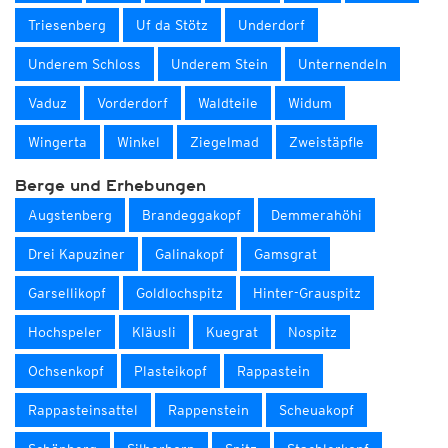
Triesenberg
Uf da Stötz
Underdorf
Underem Schloss
Underem Stein
Unternendeln
Vaduz
Vorderdorf
Waldteile
Widum
Wingerta
Winkel
Ziegelmad
Zweistäpfle
Berge und Erhebungen
Augstenberg
Brandeggakopf
Demmerahöhi
Drei Kapuziner
Galinakopf
Gamsgrat
Garsellikopf
Goldlochspitz
Hinter-Grauspitz
Hochspeler
Kläusli
Kuegrat
Nospitz
Ochsenkopf
Plasteikopf
Rappastein
Rappasteinsattel
Rappenstein
Scheuakopf