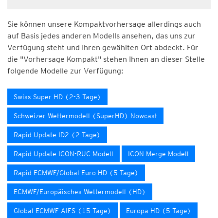
Sie können unsere Kompaktvorhersage allerdings auch
auf Basis jedes anderen Modells ansehen, das uns zur
Verfügung steht und Ihren gewählten Ort abdeckt. Für
die "Vorhersage Kompakt" stehen Ihnen an dieser Stelle
folgende Modelle zur Verfügung:
Swiss Super HD (2-3 Tage)
Schweizer Wettermodell (SuperHD) Nowcast
Rapid Update ID2 (2 Tage)
Rapid Update ICON-RUC Modell
ICON Merge Modell
Rapid ECMWF/Global Euro HD (5 Tage)
ECMWF/Europäisches Wettermodell (HD)
Global ECMWF AIFS (15 Tage)
Europa HD (5 Tage)