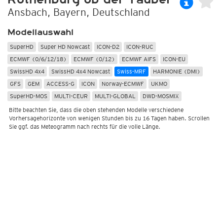
Ansbach, Bayern, Deutschland
Modellauswahl
SuperHD
Super HD Nowcast
ICON-D2
ICON-RUC
ECMWF (0/6/12/18)
ECMWF (0/12)
ECMWF AIFS
ICON-EU
SwissHD 4x4
SwissHD 4x4 Nowcast
Swiss-MRF
HARMONIE (DMI)
GFS
GEM
ACCESS-G
ICON
Norway-ECMWF
UKMO
SuperHD-MOS
MULTI-CEUR
MULTI-GLOBAL
DWD-MOSMIX
Bitte beachten Sie, dass die oben stehenden Modelle verschiedene
Vorhersagehorizonte von wenigen Stunden bis zu 16 Tagen haben. Scrollen
Sie ggf. das Meteogramm nach rechts für die volle Länge.